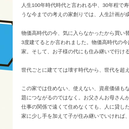
人生100年時代時代と言われる中、30年程
うな今までの考えの家創りでは、人生計画が
物価高時代の今、気に入らなかったから買い
3度建てるとか言われました。物価高時代の
家。そして、お子様の代にも住み継いで行け
世代ごとに建てては壊す時代から、世代を超
この家では住めない、使えない、資産価値も
題につながるのではなく。お父さんお母さん
仕事の関係で遠くて住めなくても、人に貸し
家に少し手を加えて子が住み継いでいければ