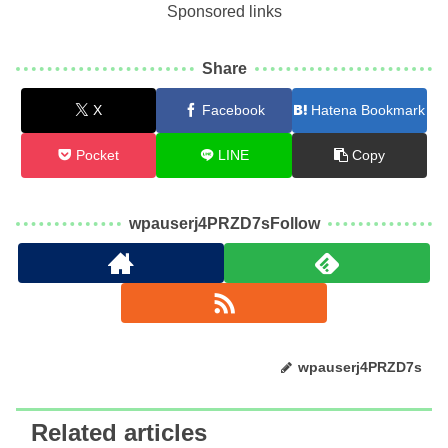
Sponsored links
Share
X
Facebook
Hatena Bookmark
Pocket
LINE
Copy
wpauserj4PRZD7sFollow
wpauserj4PRZD7s
Related articles