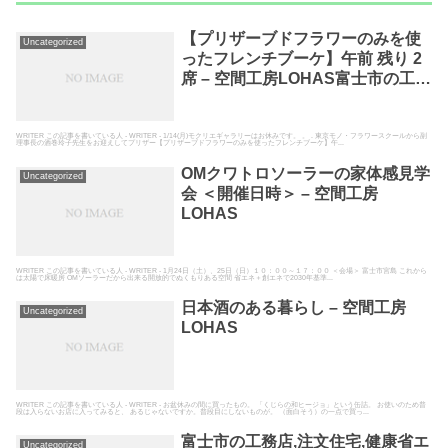
【プリザーブドフラワーのみを使
Uncategorized
ったフレンチブーケ】午前 残り 2
席 – 空間工房LOHAS富士市の工務
店として高断熱高気密の自然素材
の家を建てている空間工房LOHAS
WRITER この記事を書いている人 - WRITER - 1/14(月)モクリエギャラリーはお休みです。 。 . 東京モノ・フラワースクールから副
理事長の酒巻玲子先生をお迎えしてプリザー【プリザーブドフラワーのみを使ったフレンチブーケ】午...
OMクワトロソーラーの家体感見学
Uncategorized
会 ＜開催日時＞ – 空間工房
LOHAS
WRITER この記事を書いている人 - WRITER - 1月24日（土）、25日（日）１０：００～１７：００ ＜会場＞ 富士市宮島 これから
は太陽で床暖房 OMソーラーだから出来る開放的でぬくもりある空間 省エネ＋創エネで2030年基準...
日本酒のある暮らし – 空間工房
Uncategorized
LOHAS
WRITER この記事を書いている人 - WRITER - お盆休みの間に買ったもの。 「くじらの和ヒージョ」という缶詰。 お使いのため普
段は入らないお店に入ってみると、 あるじゃないですか。普段目にしないものが。 （面白そう）の一点で買っ...
富士市の工務店,注文住宅,健康省エ
Uncategorized