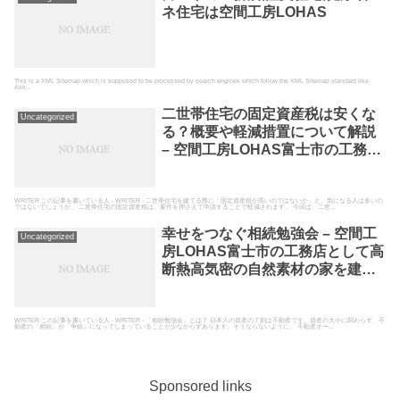
ネ住宅は空間工房LOHAS
This is a XML Sitemap which is supposed to be processed by search engines which follow the XML Sitemap standard like
Ask...
二世帯住宅の固定資産税は安くな
Uncategorized
る？概要や軽減措置について解説
– 空間工房LOHAS富士市の工務店
として高断熱高気密の自然素材の
家を建てている空間工房LOHAS
WRITER この記事を書いている人 - WRITER - 二世帯住宅を建てる際に「固定資産税が高いのではないか」と、気になる人は多いの
ではないでしょうか。 二世帯住宅の固定資産税は、要件を押さえて申請することで軽減されます。 今回は、二世...
幸せをつなぐ相続勉強会 – 空間工
Uncategorized
房LOHAS富士市の工務店として高
断熱高気密の自然素材の家を建て
ている空間工房LOHAS
WRITER この記事を書いている人 - WRITER - 「相続勉強会」とは？ 日本人の資産の７割は不動産です。資産の大小に関わらず、不
動産の「相続」が「争続」になってしまっていることが少なからずあります。そうならないように。 不動産オー...
Sponsored links