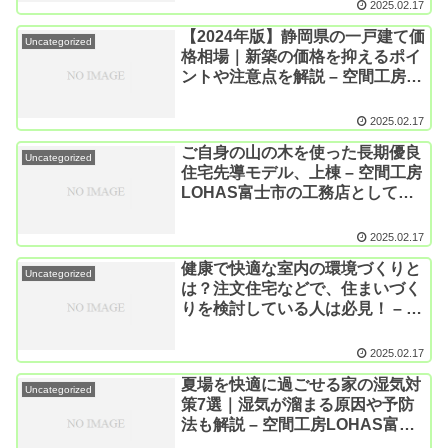
して高断熱高気密の自然素材の家
2025.02.17
を建てている空間工房LOHAS
【2024年版】静岡県の一戸建て価
Uncategorized
格相場｜新築の価格を抑えるポイ
ントや注意点を解説 – 空間工房
LOHAS富士市の工務店として高
断熱高気密の自然素材の家を建て
2025.02.17
ている空間工房LOHAS
ご自身の山の木を使った長期優良
Uncategorized
住宅先導モデル、上棟 – 空間工房
LOHAS富士市の工務店として高
断熱高気密の自然素材の家を建て
ている空間工房LOHAS
2025.02.17
健康で快適な室内の環境づくりと
Uncategorized
は？注文住宅などで、住まいづく
りを検討している人は必見！ – 空
間工房LOHAS富士市の工務店と
して高断熱高気密の自然素材の家
2025.02.17
を建てている空間工房LOHAS
夏場を快適に過ごせる家の湿気対
Uncategorized
策7選｜湿気が溜まる原因や予防
法も解説 – 空間工房LOHAS富士
市の工務店として高断熱高気密の