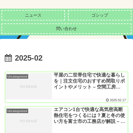
ニュース
ゴシップ
問い合わせ
2025-02
平屋の二世帯住宅で快適な暮らし
Uncategorized
を｜注文住宅のおすすめ間取りポ
イントやメリット – 空間工房
LOHAS富士市の工務店として高
断熱高気密の自然素材の家を建て
2025.02.17
ている空間工房LOHAS
エアコン1台で快適な高気密高断
Uncategorized
熱住宅をつくるには？夏と冬の使
い方を富士市の工務店が解説 – 空
間工房LOHAS富士市の工務店と