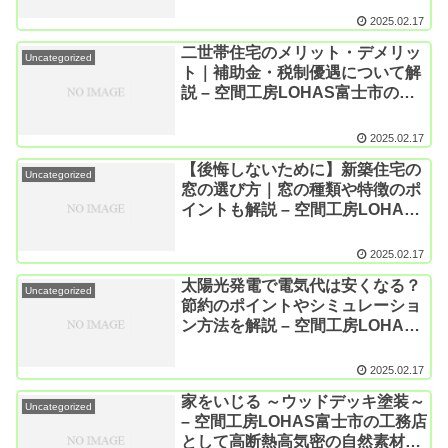
自然素材の家を建てている空間工
2025.02.17
房LOHAS
二世帯住宅のメリット・デメリッ
Uncategorized
ト｜補助金・税制優遇について解
説 – 空間工房LOHAS富士市の工
務店として高断熱高気密の自然素
材の家を建てている空間工房
2025.02.17
LOHAS
【後悔しないために】新築住宅の
Uncategorized
窓の選び方｜窓の種類や特徴のポ
イントも解説 – 空間工房LOHAS
富士市の工務店として高断熱高気
密の自然素材の家を建てている空
2025.02.17
間工房LOHAS
太陽光発電で電気代は安くなる？
Uncategorized
節約のポイントやシミュレーショ
ン方法を解説 – 空間工房LOHAS
富士市の工務店として高断熱高気
密の自然素材の家を建てている空
2025.02.17
間工房LOHAS
家をいじる ～ウッドデッキ塗装～
Uncategorized
– 空間工房LOHAS富士市の工務店
として高断熱高気密の自然素材の