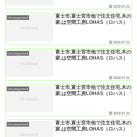
2019.07.22
富士市,富士宮市他で注文住宅,木の
Uncategorized
家,は空間工房LOHAS（ロハス）
2019.07.22
富士市,富士宮市他で注文住宅,木の
Uncategorized
家,は空間工房LOHAS（ロハス）
2019.07.22
富士市,富士宮市他で注文住宅,木の
Uncategorized
家,は空間工房LOHAS（ロハス）
2019.07.22
富士市,富士宮市他で注文住宅,木の
Uncategorized
家,は空間工房LOHAS（ロハス）