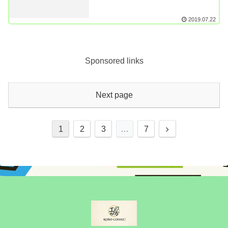
2019.07.22
Sponsored links
Next page
Next
1
2
3
…
7