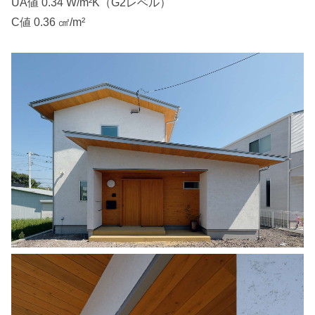
UA値 0.34 W/m²K（G2レベル）
C値 0.36 ㎠/m²