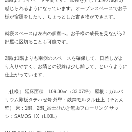
2階はプライベート空間です。 吹抜を介して1階の気配が
感じられるようになっています。オープンスペースでお子
様が宿題をしたり、ちょっとした書き物ができます。
就寝スペースは左右の個室へ。お子様の成長を見ながら2
部屋に区切ることも可能です。
2階は1階よりも南側のスペースを確保して、日差しがよ
り入りやすく、お隣との視線は少し離して、というように
仕上がっています。
［仕様］ 延床面積：109.30㎡（33.07坪） 屋根：ガルバ
リウム剛板タテハゼ葺 外壁：鉄鋼モルタル仕上（そとん
壁） 床：1階、2階_富士ひのき無垢フローリング サッ
シ：SAMOS II X（LIXIL）