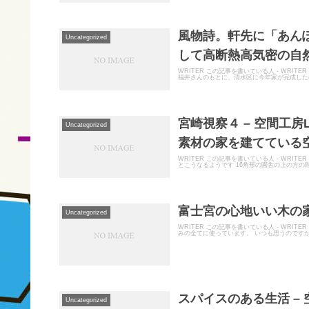
風物詩。軒先に「あんぽ
Uncategorized
して高断熱高気密の自然
WRITER この記事を書いている人 - WRI
福井さんのもとに、清水区に今年家が完成したばか
宮崎視察４ – 空間工
Uncategorized
素材の家を建てている空
WRITER この記事を書いている人 - WR
とこうなるようです 16角形の園舎の上の方の階
富士宮の心地いい木の家
Uncategorized
WRITER この記事を書いている人 - WR
みの全てに使っています。 いつも思うのですが
スパイスのある生活 – 
Uncategorized