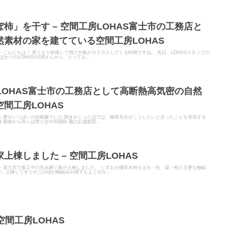
柿」を干す – 空間工房LOHAS富士市の工務店と
素材の家を建てている空間工房LOHAS
TER - こんにちは！ 寒くなり乾燥して明け方喉がカラカラしてくる時期ですね。 先日、LOHASスタッフの
りのLOHASのOBさんから、とっても...
房LOHAS富士市の工務店として高断熱高気密の自然
間工房LOHAS
ITER - 夢がいっぱいの幼稚園でした 聞きかじった話では、園長先生がこうしたいと言ったことを実現する
 園舎から外へは滑り台や外階段 園のお遊戯室...
上棟しました – 空間工房LOHAS
ITER - 富士宮で着工中の住み継ぐ家が上棟しました。 しずおか優良木材を土台・柱・梁・桁と主要な軸組
、上棟してすぐのこの頃が軸組みの様子もよく分か...
空間工房LOHAS