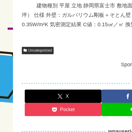
建物種別 平屋 立地 静岡県富士市 敷地面積 42
坪） 仕様 外壁：ガルバリウム剛板＋そとん壁
0.35W/m²K 気密測定結果 C値：0.15㎠／
Uncategorized
Spon
X
Pocket
wpauser