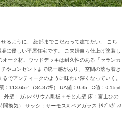
せるように、 細部までこだわって建てたい。 こち
境に優しい平屋住宅です。 ご夫婦自ら仕上げ塗装し
のオーク材。ウッドデッキは耐久性のある「セランカ
チやコンセントまで統一感があり、 空間の落ち着き
まるでアンティークのように味わい深くなっていく。
3.65㎡（34.37坪） UA値：0.35 C値：0.15㎠
） 外壁：ガルバリウム剛板＋そとん壁 床：富士ひの
換気） サッシ：サーモスX ペアガラス ﾄﾘﾌﾟﾙｶﾞﾗｽ