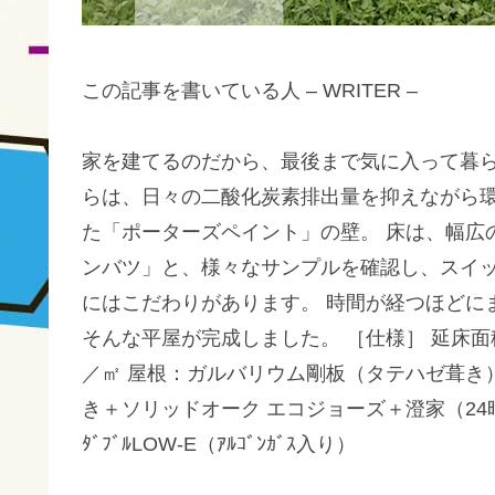
この記事を書いている人 – WRITER –
家を建てるのだから、最後まで気に入って暮ら
らは、日々の二酸化炭素排出量を抑えながら環
た「ポーターズペイント」の壁。 床は、幅広
ンバツ」と、様々なサンプルを確認し、スイッ
にはこだわりがあります。 時間が経つほどに
そんな平屋が完成しました。 ［仕様］ 延床面積：11
／㎡ 屋根：ガルバリウム剛板（タテハゼ葺き
き＋ソリッドオーク エコジョーズ＋澄家（24時間
ﾀﾞﾌﾞﾙLOW-E（ｱﾙｺﾞﾝｶﾞｽ入り）