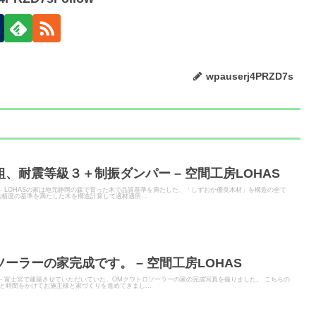
wpauserj4PRZD7s
、耐震等級３＋制振ダンパー – 空間工房LOHAS
TER - LOHASの家は地元静岡の森で育った木で品質基準を満たした、「しずおか優良木材」を構造の全て
精度の基準を満たした木を構造計算して適材適所...
ーラーの家完成です。 – 空間工房LOHAS
ITER - 富士宮で建築させていただいていた、OMクワトロソーラーの家の完成写真を撮りました。 こちらの
時間をかけてお施主様と家づくりを進めてきまし...