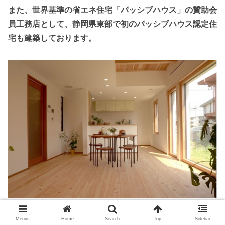
また、世界基準の省エネ住宅「パッシブハウス」の賛助会
員工務店として、静岡県東部で初のパッシブハウス認定住
宅も建築しております。
Menus
Home
Search
Top
Sidebar
施工事例はこちら→大きな吹き抜け空間もOMソーラーで