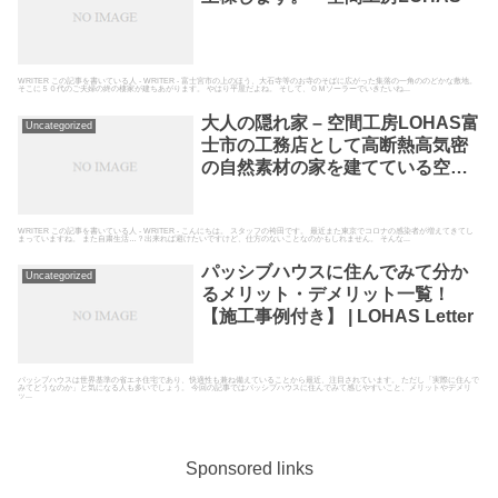
WRITER この記事を書いている人 - WRITER - 富士宮市の上のほう、大石寺等のお寺のそばに広がった集落の一角ののどかな敷地。
そこに５０代のご夫婦の終の棲家が建ちあがります。 やはり平屋だよね。 そして、ＯＭソーラーでいきたいね...
大人の隠れ家 – 空間工房LOHAS富
Uncategorized
士市の工務店として高断熱高気密
の自然素材の家を建てている空間
工房LOHAS
WRITER この記事を書いている人 - WRITER - こんにちは。 スタッフの袴田です。 最近また東京でコロナの感染者が増えてきてし
まっていますね。 また自粛生活…？出来れば避けたいですけど、仕方のないことなのかもしれません。 そんな...
パッシブハウスに住んでみて分か
Uncategorized
るメリット・デメリット一覧！
【施工事例付き】 | LOHAS Letter
パッシブハウスは世界基準の省エネ住宅であり、快適性も兼ね備えていることから最近、注目されています。 ただし「実際に住んで
みてどうなのか」と気になる人も多いでしょう。 今回の記事ではパッシブハウスに住んでみて感じやすいこと、メリットやデメリ
ッ...
Sponsored links