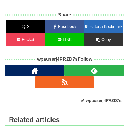
Share
X
Facebook
Hatena Bookmark
Pocket
LINE
Copy
wpauserj4PRZD7sFollow
wpauserj4PRZD7s
Related articles