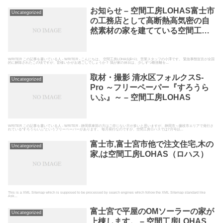
お知らせ – 空間工房LOHAS富士市
Uncategorized
の工務店として高断熱高気密の自
然素材の家を建てている空間工房
LOHAS
WRITER この記事を書いている人 - WRITER - こんにちは。 空間工房LOHAS(ﾛﾊｽ)、営業スタッフの小澤です。 緊急事態宣言が全国
的に解除されたこの頃ですが、皆様いかがお過ごしでしょうか？ 我が家の休日は、少しずつ断捨離を...
取材・撮影 清水区フォルクスS-
Uncategorized
Pro ～フリーペーパー『すろうら
いふ』～ – 空間工房LOHAS
WRITER この記事を書いている人 - WRITER - 静岡県東部の方はご存じない方が多いと思いますが、静岡市～藤枝市エリアで発行さ
れている”すろうらいふ”というフリーペーパーがあります。 毎月発行なのですが、空間工房ロハスでは7月号以...
富士市,富士宮市他で注文住宅,木の
Uncategorized
家,は空間工房LOHAS（ロハス）
This is a XML Sitemap which is supposed to be processed by search engines which follow the XML Sitemap standard like
Ask...
富士宮で平屋のOMソーラーの家が
Uncategorized
上棟します。 – 空間工房LOHAS