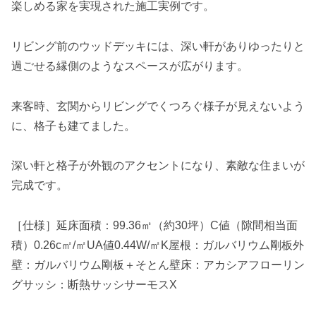
楽しめる家を実現された施工実例です。
リビング前のウッドデッキには、深い軒がありゆったりと
過ごせる縁側のようなスペースが広がります。
来客時、玄関からリビングでくつろぐ様子が見えないよう
に、格子も建てました。
深い軒と格子が外観のアクセントになり、素敵な住まいが
完成です。
［仕様］延床面積：99.36㎡（約30坪）C値（隙間相当面
積）0.26c㎡/㎡UA値0.44W/㎡K屋根：ガルバリウム剛板外
壁：ガルバリウム剛板＋そとん壁床：アカシアフローリン
グサッシ：断熱サッシサーモスX