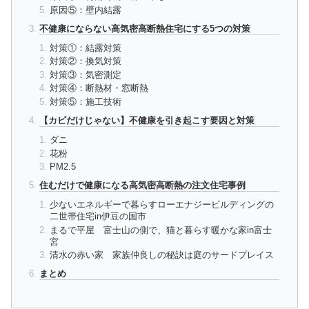
原因⑤：壁内結露
不健康にならない高気密高断熱住宅にする5つの対策
対策①：結露対策
対策②：換気対策
対策③：気密測定
対策④：断熱材・窓断熱
対策⑤：施工技術
【カビだけじゃない】不健康を引き起こす要因と対策
ダニ
花粉
PM2.5
住むだけで健康になる高気密高断熱の注文住宅事例
少ないエネルギーで暮らすローエナジービルディングの
二世帯住宅in伊豆の国市
まるで平屋 富士山の側で、猫と暮らす暖かな家in富士
宮
清水の赤い家 家族仲良しの秘訣は庭のサードプレイス
まとめ