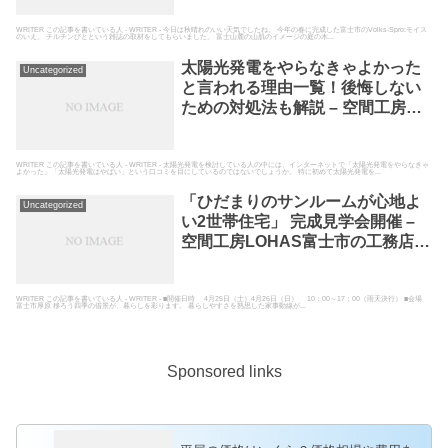
いる空間工房LOHAS
WRITER この記事を書いている人 - WRITER - 今日は秋晴れのいい天気でしたね。 今年の春に完成した富士市のVolks-Spro:モイス
のいえ。 チルチンびとという雑誌の取材をしてもらいました。 富士山麓の山肌のイメージの庭の木...
太陽光発電をやらなきゃよかった
Uncategorized
と言われる理由一覧！後悔しない
ための対処法も解説 – 空間工房
LOHAS富士市の工務店として高断
熱高気密の自然素材の家を建てて
いる空間工房LOHAS
WRITER この記事を書いている人 - WRITER - 太陽光発電を検討している人の中には、インターネットで「太陽光発電をやらなきゃ
よかった」「太陽光発電はやばい」という口コミを目にしているのではないでしょうか。 特に初めて太陽光発電を...
「ひだまりのサンルームが心地よ
Uncategorized
い2世帯住宅」 完成見学会開催 –
空間工房LOHAS富士市の工務店と
して高断熱高気密の自然素材の家
を建てている空間工房LOHAS
WRITER この記事を書いている人 - WRITER - ■開催日時 4月25日（土）4月26日（日） 10：00～17：00（雨天決行） ■会場
富士市厚原 移ろう四季の借景が、暮らしを彩ります。 暮らしやすさを熟思した家事動線が...
Sponsored links