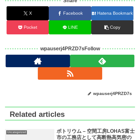
Share
X
Facebook
Hatena Bookmark
Pocket
LINE
Copy
wpauserj4PRZD7sFollow
wpauserj4PRZD7s
Related articles
ボトリウム – 空間工房LOHAS富士
Uncategorized
市の工務店として高断熱高気密の