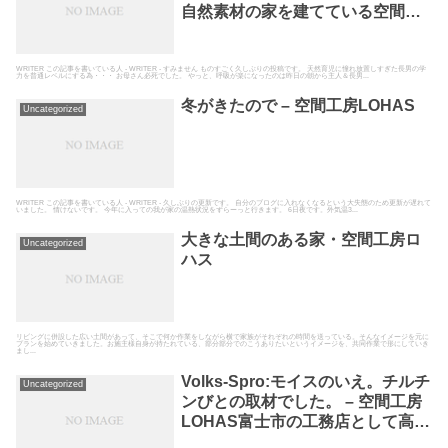
自然素材の家を建てている空間工
房LOHAS
WRITER この記事を書いている人 - WRITER - すみません ものすごく久しぶりの投稿です。 天然育児に憧れ放置しすぎた長男の学
力を普通レベルにする為・・・ お母さん必死でした。 やっと、呼吸が楽になったのは昨日の朝から主人＆長男...
冬がきたので – 空間工房LOHAS
Uncategorized
WRITER この記事を書いている人 - WRITER - 久しぶりの更新です。 自分のブログに入れなくなるという大失態のため更新が遅れて
いました。 情けないです。 今年に入っての我が家の温熱状況をずらーっと行きます。 6日夜です。外気温3...
大きな土間のある家・空間工房ロ
Uncategorized
ハス
リビングに併設した広い土間があって、そこで何か作業をしながら横で家族がそれぞれの時間を送っている。そんなイメージを元に
プランを始めていきました。お施主様自身が持たれている、部分部分でのこうありたいというイメージを、共同作業で形にしていき
まし...
Volks-Spro:モイスのいえ。チルチ
Uncategorized
ンびとの取材でした。 – 空間工房
LOHAS富士市の工務店として高断
熱高気密の自然素材の家を建てて