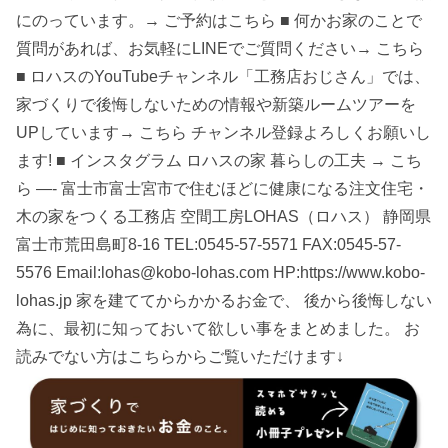
にのっています。→ ご予約はこちら ■ 何かお家のことで
質問があれば、お気軽にLINEでご質問ください→ こちら
■ ロハスのYouTubeチャンネル「工務店おじさん」では、
家づくりで後悔しないための情報や新築ルームツアーを
UPしています→ こちら チャンネル登録よろしくお願いし
ます! ■ インスタグラム ロハスの家 暮らしの工夫 → こち
ら —- 富士市富士宮市で住むほどに健康になる注文住宅・
木の家をつくる工務店 空間工房LOHAS（ロハス） 静岡県
富士市荒田島町8-16 TEL:0545-57-5571 FAX:0545-57-
5576 Email:lohas@kobo-lohas.com HP:https://www.kobo-
lohas.jp 家を建ててからかかるお金で、 後から後悔しない
為に、最初に知っておいて欲しい事をまとめました。 お
読みでない方はこちらからご覧いただけます↓