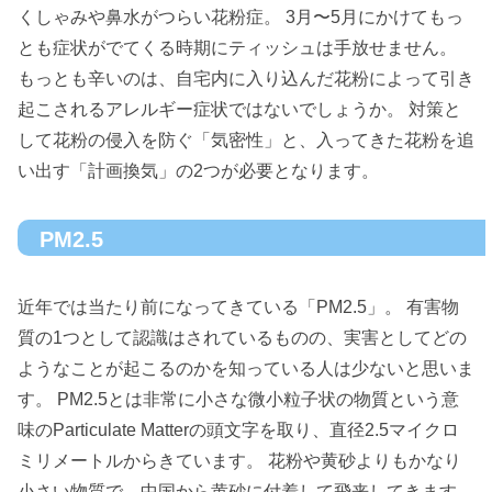
くしゃみや鼻水がつらい花粉症。 3月〜5月にかけてもっ
とも症状がでてくる時期にティッシュは手放せません。
もっとも辛いのは、自宅内に入り込んだ花粉によって引き
起こされるアレルギー症状ではないでしょうか。 対策と
して花粉の侵入を防ぐ「気密性」と、入ってきた花粉を追
い出す「計画換気」の2つが必要となります。
PM2.5
近年では当たり前になってきている「PM2.5」。 有害物
質の1つとして認識はされているものの、実害としてどの
ようなことが起こるのかを知っている人は少ないと思いま
す。 PM2.5とは非常に小さな微小粒子状の物質という意
味のParticulate Matterの頭文字を取り、直径2.5マイクロ
ミリメートルからきています。 花粉や黄砂よりもかなり
小さい物質で、中国から黄砂に付着して飛来してきます。