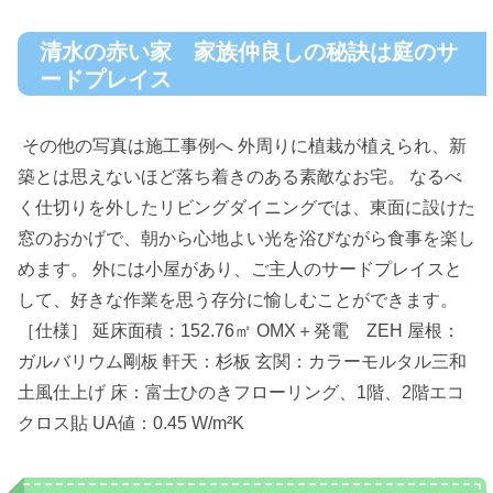
清水の赤い家 家族仲良しの秘訣は庭のサ
ードプレイス
その他の写真は施工事例へ 外周りに植栽が植えられ、新
築とは思えないほど落ち着きのある素敵なお宅。 なるべ
く仕切りを外したリビングダイニングでは、東面に設けた
窓のおかげで、朝から心地よい光を浴びながら食事を楽し
めます。 外には小屋があり、ご主人のサードプレイスと
して、好きな作業を思う存分に愉しむことができます。
［仕様］ 延床面積：152.76㎡ OMX＋発電 ZEH 屋根：
ガルバリウム剛板 軒天：杉板 玄関：カラーモルタル三和
土風仕上げ 床：富士ひのきフローリング、1階、2階エコ
クロス貼 UA値：0.45 W/m²K