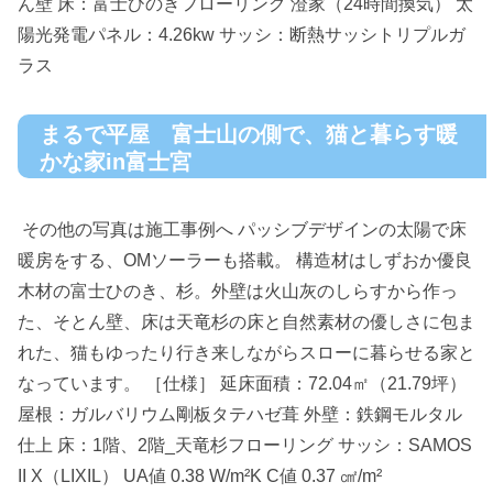
ん壁 床：富士ひのきフローリング 澄家（24時間換気） 太
陽光発電パネル：4.26kw サッシ：断熱サッシトリプルガ
ラス
まるで平屋 富士山の側で、猫と暮らす暖
かな家in富士宮
その他の写真は施工事例へ パッシブデザインの太陽で床
暖房をする、OMソーラーも搭載。 構造材はしずおか優良
木材の富士ひのき、杉。外壁は火山灰のしらすから作っ
た、そとん壁、床は天竜杉の床と自然素材の優しさに包ま
れた、猫もゆったり行き来しながらスローに暮らせる家と
なっています。 ［仕様］ 延床面積：72.04㎡（21.79坪）
屋根：ガルバリウム剛板タテハゼ葺 外壁：鉄鋼モルタル
仕上 床：1階、2階_天竜杉フローリング サッシ：SAMOS
II X（LIXIL） UA値 0.38 W/m²K C値 0.37 ㎠/m²