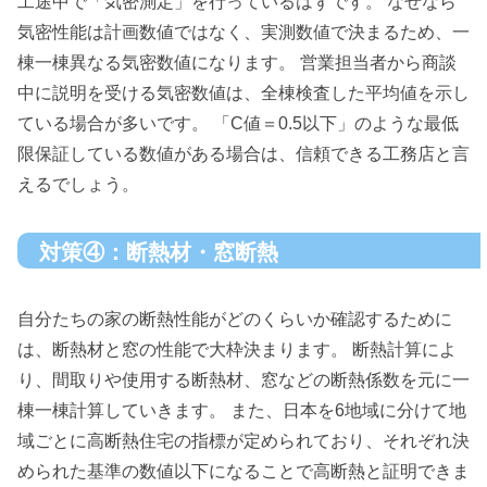
工途中で「気密測定」を行っているはずです。 なぜなら
気密性能は計画数値ではなく、実測数値で決まるため、一
棟一棟異なる気密数値になります。 営業担当者から商談
中に説明を受ける気密数値は、全棟検査した平均値を示し
ている場合が多いです。 「C値＝0.5以下」のような最低
限保証している数値がある場合は、信頼できる工務店と言
えるでしょう。
対策④：断熱材・窓断熱
自分たちの家の断熱性能がどのくらいか確認するために
は、断熱材と窓の性能で大枠決まります。 断熱計算によ
り、間取りや使用する断熱材、窓などの断熱係数を元に一
棟一棟計算していきます。 また、日本を6地域に分けて地
域ごとに高断熱住宅の指標が定められており、それぞれ決
められた基準の数値以下になることで高断熱と証明できま