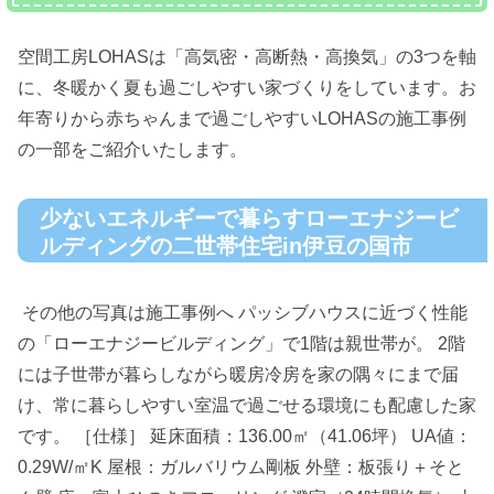
空間工房LOHASは「高気密・高断熱・高換気」の3つを軸
に、冬暖かく夏も過ごしやすい家づくりをしています。お
年寄りから赤ちゃんまで過ごしやすいLOHASの施工事例
の一部をご紹介いたします。
少ないエネルギーで暮らすローエナジービ
ルディングの二世帯住宅in伊豆の国市
その他の写真は施工事例へ パッシブハウスに近づく性能
の「ローエナジービルディング」で1階は親世帯が。 2階
には子世帯が暮らしながら暖房冷房を家の隅々にまで届
け、常に暮らしやすい室温で過ごせる環境にも配慮した家
です。 ［仕様］ 延床面積：136.00㎡（41.06坪） UA値：
0.29W/㎡K 屋根：ガルバリウム剛板 外壁：板張り＋そと