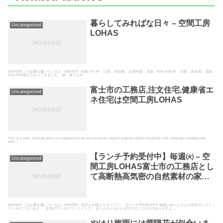
暮らしてみればな日々 – 空間工房
Uncategorized
LOHAS
WRITER この記事を書いている人 - WRITER - 昨夜です 外 12度 内26度 お湯44度 湿度 40% 今朝 外 15度 内25度 湿度
41% 外気温が上がってきました。 春 来てます。
富士市の工務店,注文住宅,健康省エ
Uncategorized
ネ住宅は空間工房LOHAS
This is a XML Sitemap which is supposed to be processed by search engines which follow the XML Sitemap standard like
Ask...
【ランチ予約受付中】毎週㈫ – 空
Uncategorized
間工房LOHAS富士市の工務店とし
て高断熱高気密の自然素材の家を
建てている空間工房LOHAS
WRITER この記事を書いている人 - WRITER - 本日も10時よりオープン。 【ランチ予約受付中】毎週㈫卓べぇさんの玄米ワンコイン
ランチがございます。 . 玄米のランチがワンコインで。 卓べぇさんゆえに出汁にはこだわりがありますよ...