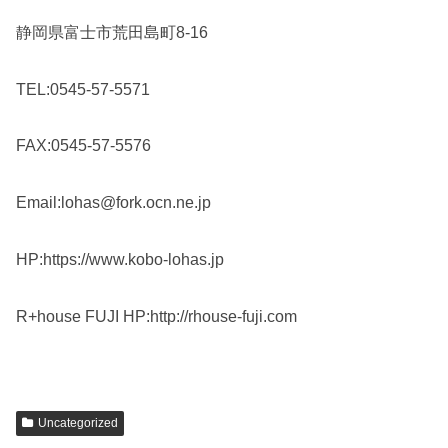
静岡県富士市荒田島町8-16
TEL:0545-57-5571
FAX:0545-57-5576
Email:lohas@fork.ocn.ne.jp
HP:https://www.kobo-lohas.jp
R+house FUJI HP:http://rhouse-fuji.com
Uncategorized