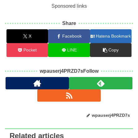
Sponsored links
Share
X
Facebook
Hatena Bookmark
Pocket
LINE
Copy
wpauserj4PRZD7sFollow
wpauserj4PRZD7s
Related articles