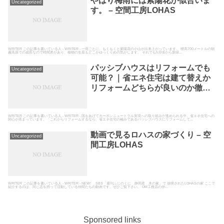
やはり梅雨には紫陽花が似合いま
Uncategorized
す。 – 空間工房LOHAS
WRITER この記事を書いている人 - WRITER - 一雨ごとに、もくもくと紫陽花の小山が出来上がっています。 標高700メートルの朝
霧高原での成長なので時間差があり、植物の生育もどこかゆっくりめの気がします。 それでも5月頃から新緑...
パッシブハウスはリフォームでも
Uncategorized
可能？｜省エネ住宅は建て替えか
リフォームどちらが良いのか徹底
解説 – 空間工房LOHAS
WRITER この記事を書いている人 - WRITER - 国をあげてカーボンニュートラル実現への取り組みが進められる中、省エネ住宅への
関心が高まっています。「これからリフォームするなら、省エネ住宅の極みであるパッシブハウスにリフォームして...
動画で見るロハスの家づくり – 空
Uncategorized
間工房LOHAS
WRITER この記事を書いている人 - WRITER - NEW! SBS「週刊ふじのくに 静岡産 木の家」で 放映されたLOHASの家 ここで
紹介するのは、同じ志を持って活動している仲間たちの動画です。ぜひご覧下さい。 OM工務店の仲...
Sponsored links