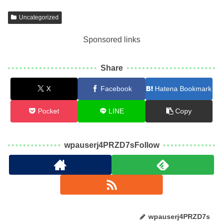
Uncategorized
Sponsored links
Share
X
Facebook
Hatena Bookmark
Pocket
LINE
Copy
wpauserj4PRZD7sFollow
wpauserj4PRZD7s