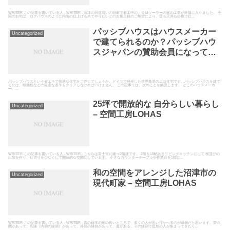
WRITER この記事を書いている人 - WRITER - 沼津の旧道沿いの旧家で着工中の、ＯＭソーラーの家の工事が終盤に入りました。 今
回のお宅は、ログハウスのように内装の仕上げも木でやりたいとのお施主様のご希望により、壁も天井も杉板で仕...
パッシブハウスはハウスメーカー
Uncategorized
で建てられるのか？パッシブハウ
スジャパンの賛助会員になってい
るか確認しよう | LOHAS Letter
パッシブハウスという省エネで快適な住宅をご存じでしょうか。ドイツで発祥した世界基準のエコ住宅です。パッシブハウスを建て
るには、断熱性などの厳密な基準をクリアしなければいけません。 この記事では、次のことを解説します。 どこのハウスメーカ
ー、...
25坪で開放的な 自分らしい暮らし
Uncategorized
– 空間工房LOHAS
WRITER この記事を書いている人 - WRITER - こちらは富士宮に建つ2階建です。 2階を18帖あるリビングキッチンにして 横並びの
出窓を作り、仕切りを少なくして開放的な空間にしています。 小さなカウンターテーブルや作業台を1階に...
和の空間をアレンジした沼津市の
Uncategorized
現代町家 – 空間工房LOHAS
WRITER この記事を書いている人 - WRITER - 昔の日本の家の良いところで、多くの人が思い浮かべるのが縁側だと思います。茶の
間があって、広縁（内側の縁側）があって、外側の縁側があって、庭がある。その縁側で近所の人が集まってきたり...