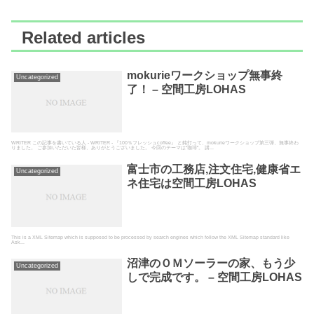
Related articles
mokurieワークショップ無事終
Uncategorized
了！ – 空間工房LOHAS
WRITER この記事を書いている人 - WRITER - 『100％フレッシュcoffee』 と銘打って、mokurieワークショップ第三弾、無事終わ
りました。 ご参加いただいた皆様、ありがとうございました。 今回のテーマは”珈琲”。 講...
富士市の工務店,注文住宅,健康省エ
Uncategorized
ネ住宅は空間工房LOHAS
This is a XML Sitemap which is supposed to be processed by search engines which follow the XML Sitemap standard like
Ask...
沼津のＯＭソーラーの家、もう少
Uncategorized
しで完成です。 – 空間工房LOHAS