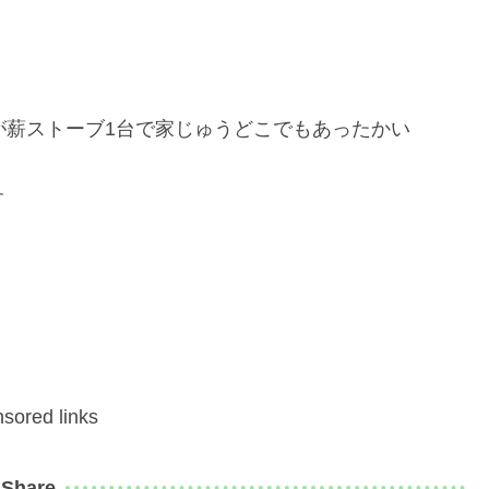
が薪ストーブ1台で家じゅうどこでもあったかい
す
sored links
Share