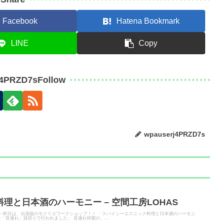
Facebook
Hatena Bookmark
LINE
Copy
j4PRZD7sFollow
wpauserj4PRZD7s
理と日本酒のハーモニー – 空間工房LOHAS
ITER - 昨日は、出張版のモクリエワークショップ！！ 「スパイシーエスニック料理と日本酒のハーモニ
「音連れ」貸切りで行われました。 音連れ特製の、...