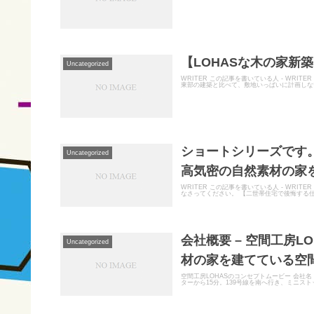
【LOHASな木の家新築
Uncategorized
WRITER この記事を書いている人 - WRI
東部の建築と比べて、敷地いっぱいに計画しない
ショートシリーズです。
Uncategorized
高気密の自然素材の家を
WRITER この記事を書いている人 - WRIT
なさってください。 【二世帯住宅で後悔する仕様
会社概要 – 空間工房
Uncategorized
材の家を建てている空間
空間工房LOHASのコンセプトムービー 会社名 有
ターから15分。139号線を南へ行き、ミニスト