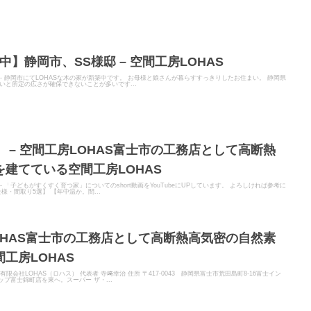
中】静岡市、SS様邸 – 空間工房LOHAS
TER - 静岡市にてLOHASな木の家が新築中です。 お母様と娘さんが暮らすすっきりしたお住まい。 静岡県
と所定の広さが確保できないことが多いです...
 – 空間工房LOHAS富士市の工務店として高断熱
建てている空間工房LOHAS
ER - 「子どもがすくすく育つ家」についてのshort動画をYouTubeにUPしています。 よろしければ参考に
・間取り5選】 【年中温か。間...
LOHAS富士市の工務店として高断熱高気密の自然素
工房LOHAS
限会社LOHAS（ロハス） 代表者 寺﨑幸治 住所 〒417-0043 静岡県富士市荒田島町8-16富士イン
ップ富士錦町店を東へ。スーパー ザ・...