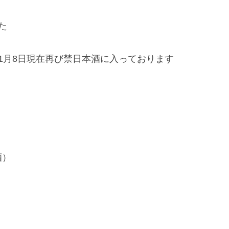
た
1月8日現在再び禁日本酒に入っております
。
酒）