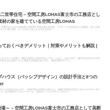
二世帯住宅 – 空間工房LOHAS富士市の工務店とし
材の家を建てている空間工房LOHAS
ITER - 平屋でありながら親世帯も子世帯も平屋で暮らせる家。 アウトドアが大好きなご夫婦は、広い土間
すぐに車に積み、さっと出かけることができる大き...
ておくべきデメリット｜対策やメリットも解説 |
ったメリットが多く、幅広い世代に人気の住まいです。 ただし、住んでみて「傷や汚れが目立ちやす
めておけば良かったと後悔する意見があります。 無垢の家のデメリ...
ブハウス（パッシブデザイン）の設計手法と8つの
er
ザインの手法があります。 自然の恵みを存分に活かした、健康で快適な住宅はこれからのスタンダー
ている工務店やハウスメーカーは、 独自のパッシブデザインのルー...
殿場～ – 空間工房LOHAS富士市の工務店として高断