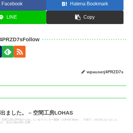
Facebook
Hatena Bookmark
LINE
Copy
j4PRZD7sFollow
wpauserj4PRZD7s
.10 が出ました。 – 空間工房LOHAS
 - 空間工房LOHASから出しているラブレター新聞「LOHAS letter」。今回で、vol.10になりました。
て、住み心地を聞く記事...