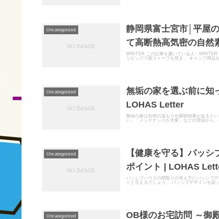
静岡県富士宮市│平屋の
Uncategorized
て高断熱高気密の自然素
WRITER この記事を書いている人 - WR
リビングで薪ストーブを焚き、 キャンプ用品を
無垢の家を選ぶ前に知っ
Uncategorized
LOHAS Letter
無垢の家は自然の温もりや調節効果があるとい
い」「メンテナンスが大変」などの理由から、や
【健康を守る】パッシ
Uncategorized
ポイント | LOHAS Lett
パッシブハウスの間取りの考え方にパッシブデ
ドと言えるでしょう。 パッシブデザインを謳っ
OB様のお宅訪問 ～御
Uncategorized