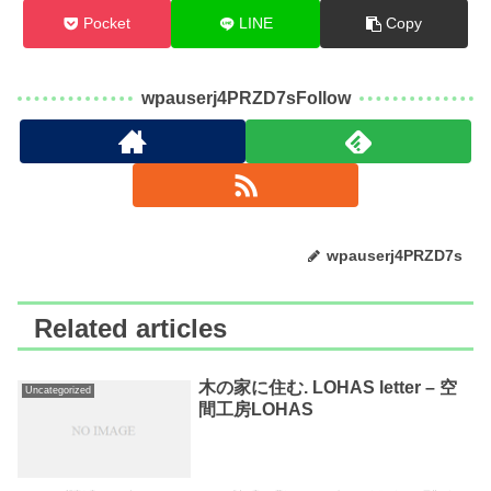
Pocket
LINE
Copy
wpauserj4PRZD7sFollow
wpauserj4PRZD7s
Related articles
木の家に住む. LOHAS letter – 空
Uncategorized
間工房LOHAS