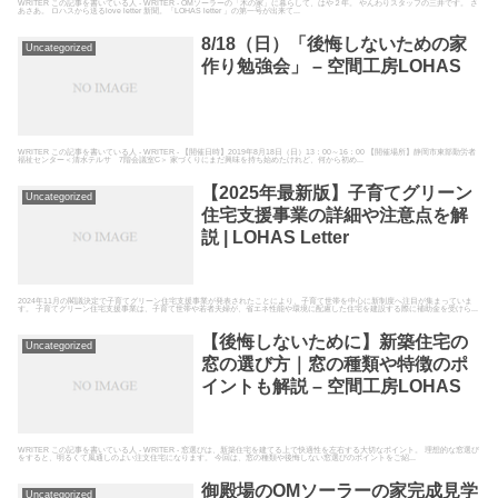
WRITER この記事を書いている人 - WRITER - OMソーラーの「木の家」に暮らして、はや２年。 やんわりスタッフの三井です。 さ
あさあ。 ロハスから送るlove letter 新聞。「LOHAS letter 」の第一号が出来て...
8/18（日）「後悔しないための家
Uncategorized
作り勉強会」 – 空間工房LOHAS
WRITER この記事を書いている人 - WRITER - 【開催日時】2019年8月18日（日）13：00～16：00 【開催場所】静岡市東部勤労者
福祉センター＜清水テルサ 7階会議室C＞ 家づくりにまだ興味を持ち始めたけれど、何から初め...
【2025年最新版】子育てグリーン
Uncategorized
住宅支援事業の詳細や注意点を解
説 | LOHAS Letter
2024年11月の閣議決定で子育てグリーン住宅支援事業が発表されたことにより、子育て世帯を中心に新制度へ注目が集まっていま
す。 子育てグリーン住宅支援事業は、子育て世帯や若者夫婦が、省エネ性能や環境に配慮した住宅を建設する際に補助金を受けら...
【後悔しないために】新築住宅の
Uncategorized
窓の選び方｜窓の種類や特徴のポ
イントも解説 – 空間工房LOHAS
WRITER この記事を書いている人 - WRITER - 窓選びは、新築住宅を建てる上で快適性を左右する大切なポイント。 理想的な窓選び
をすると、明るくて風通しのよい注文住宅になります。 今回は、窓の種類や後悔しない窓選びのポイントをご紹...
御殿場のOMソーラーの家完成見学
Uncategorized