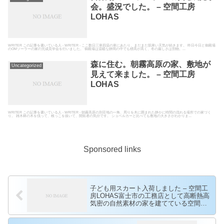
会。盛況でした。 – 空間工房
LOHAS
WRITER この記事を書いている人 - WRITER - ここ数日三寒四温の寒にあたり、まだまだ肌寒い天気が続きます。 昨日今日と御殿場
のOMソーラーの家の完成見学会を行いました。 御殿場は温暖な静岡の中でも標高が高く、冬の厳しさは別物。...
森に住む。朝霧高原の家、敷地が
Uncategorized
見えて来ました。 – 空間工房
LOHAS
WRITER この記事を書いている人 - WRITER - 朝霧高原の別荘地の一角、周りを木に囲まれた静かに時間の流れる場所での家づく
り。 雑木林の木を伐って、根っこを抜いて、開拓者の気分です。 ショベルカーと比べても敷地の大きさがわかりま...
Sponsored links
子ども用スカート入荷しました – 空間工
房LOHAS富士市の工務店として高断熱高
気密の自然素材の家を建てている空間工
房LOHAS