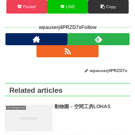
Pocket
LINE
Copy
wpauserj4PRZD7sFollow
wpauserj4PRZD7s
Related articles
動物園 – 空間工房LOHAS
Uncategorized