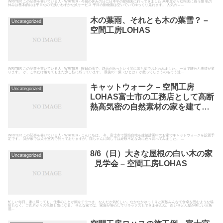
WRITER この記事を書いている人 - WRITER - 今週の休みの日に日本平の動物園に行ってきました 来年度から幼稚園に通う娘 私の
休みは基本的には平日なので残りわずかな娘サービス 平日の動物園は空いていてゆっくり見れます。 人気のレ...
木の葉雨、それとも木の葉雪？ –
Uncategorized
空間工房LOHAS
WRITER この記事を書いている人 - WRITER - 昨日の雨で、路面があっという間に落ち葉でおおわれました。 一日で随分と表情が変
ります。 が、これだけ落ちてもまだ少し枝に残っています。 最後の一葉（ひとは）が散ってしまうのもそう遠...
キャットウォーク – 空間工房
Uncategorized
LOHAS富士市の工務店として高断
熱高気密の自然素材の家を建てて
いる空間工房LOHAS
WRITER この記事を書いている人 - WRITER - こんにちは。 今、富士市で新築住宅を建築計画中のお家でキャットウォークを設置予
定です。 我が家では犬を室内で飼っておりますが、猫ちゃんに関しては経験不足な為に色々調べてみました。 ...
8/6（日）大きな屋根の白い木の家
Uncategorized
_見学会 – 空間工房LOHAS
忙しい毎日。家に帰っても、仕事のことが頭をチラつき、なんだか気忙しい。なかなかゆっくりと家族みんなで食卓を囲むような場
所もなく、ご近所からの視線も気になる。 そんな家では、家族が安心してリラックスもできませんね。 白いそとん壁が美しい三角
屋...