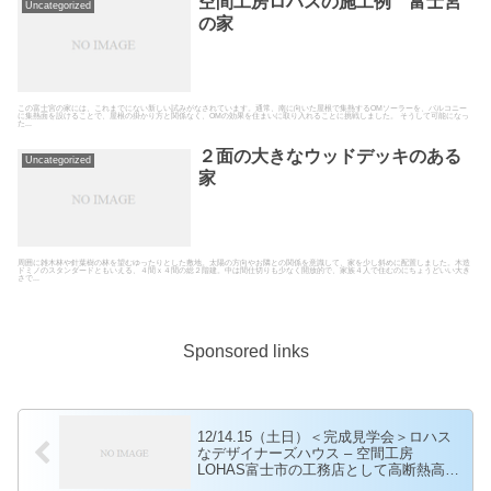
空間工房ロハスの施工例 富士宮
Uncategorized
の家
この富士宮の家には、これまでにない新しい試みがなされています。通常、南に向いた屋根で集熱するOMソーラーを、バルコニー
に集熱面を設けることで、屋根の掛かり方と関係なく、OMの効果を住まいに取り入れることに挑戦しました。 そうして可能になっ
た...
２面の大きなウッドデッキのある
Uncategorized
家
周囲に雑木林や針葉樹の林を望むゆったりとした敷地。太陽の方向やお隣との関係を意識して、家を少し斜めに配置しました。木造
ドミノのスタンダードともいえる、４間ｘ４間の総２階建。中は間仕切りも少なく開放的で、家族４人で住むのにちょうどいい大き
さで...
Sponsored links
12/14.15（土日）＜完成見学会＞ロハス
なデザイナーズハウス – 空間工房
LOHAS富士市の工務店として高断熱高気
密の自然素材の家を建てている空間工房