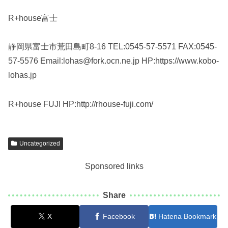
R+house富士
静岡県富士市荒田島町8-16 TEL:0545-57-5571 FAX:0545-
57-5576 Email:lohas@fork.ocn.ne.jp HP:https://www.kobo-
lohas.jp
R+house FUJI HP:http://rhouse-fuji.com/
Uncategorized
Sponsored links
Share
X
Facebook
Hatena Bookmark