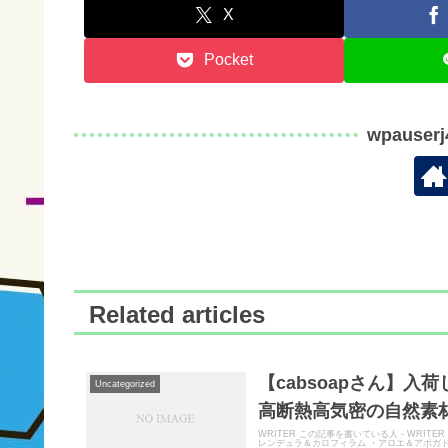
X
Pocket
wpauser
Related articles
【cabsoapさん】入
Uncategorized
高断熱高気密の自然素材
WRITER この記事を書いている人 - WRITER
レンデュラ＆カロフィラム ・アロエ＆アボガド .