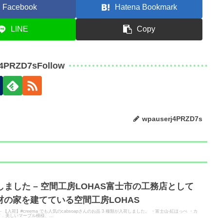
Facebook
Hatena Bookmark
LINE
Copy
j4PRZD7sFollow
wpauserj4PRZD7s
荷しました – 空間工房LOHAS富士市の工務店として
の家を建てている空間工房LOHAS
 - 【入荷】#creema でも人気のcabsoapさんのお品 3 種類が入荷しました。 ・富士山-紅ほっぺ ・カ
 美しいマーブル模様、...