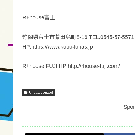
R+house富士
静岡県富士市荒田島町8-16 TEL:0545-57-5571 FAX:0
HP:https://www.kobo-lohas.jp
R+house FUJI HP:http://rhouse-fuji.com/
Uncategorized
Spon