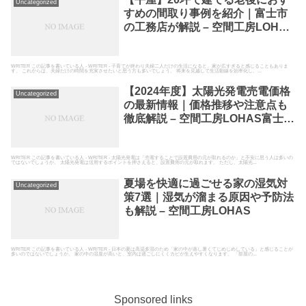
Uncategorized
すめの間取り事例を紹介｜富士市
の工務店が解説 – 空間工房LOHAS
富士市の工務店として高断熱高気
密の自然素材の家を建てている空
間工房LOHAS
WRITER この記事を書いている人 - WRITER - 子育てが終わり夫婦二人だけの生活になると、家が広すぎると感じることもありま
す。 これからは、夫婦だけの時間を充実させたいと思う方も多いでしょう。 将来を見越して生活動線を効率化し、...
【2024年度】太陽光発電売電価格
Uncategorized
の最新情報｜価格推移や注意点も
徹底解説 – 空間工房LOHAS富士市
の工務店として高断熱高気密の自
然素材の家を建てている空間工房
LOHAS
WRITER この記事を書いている人 - WRITER - 太陽光発電は「売電することで設置費用の元が取れるのか」と不安に思う人は多いの
ではないでしょうか。 太陽光発電は活用するポイントを押さえると、設置費用の元が取れます。 ただし、太陽光...
夏場を快適に過ごせる家の湿気対
Uncategorized
策7選｜湿気が溜まる原因や予防法
も解説 – 空間工房LOHAS
WRITER この記事を書いている人 - WRITER - 日本の夏は高温多湿のため「家の中が蒸し暑くてじめじめしている」と感じることが
多いのではないでしょうか。 家の中の湿度が高いと、室内は過ごしにくくカビが生えやすくなります。 「部屋の...
Sponsored links