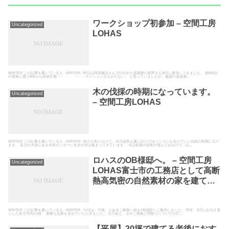
ワークショップ初参加 – 空間工房
Uncategorized
LOHAS
WRITER この記事を書いている人 - WRITER - 昨日は阿部建設さんで行われた造園家の荻野さんWSに参加してきました。 朝5時台
の電車に乗り8時から肉体労働・・・ ・・・テンションが上がらない。 と思っていましたが、最後の達成感...
木の伐採の時期になっています。
Uncategorized
– 空間工房LOHAS
WRITER この記事を書いている人 - WRITER - 秋から冬にかけて、木の成長も夏に比べてゆっくりになるのでいい伐採の時期になり
ます。 富士の大淵にある木材センターに丸太が沢山集まってきています。 今は乾燥の技術が進んだおかげで、以...
ロハスのOB様邸へ。 – 空間工房
Uncategorized
LOHAS富士市の工務店として高断
熱高気密の自然素材の家を建てて
いる空間工房LOHAS
WRITER この記事を書いている人 - WRITER - 今日は、午後、とあるご家族一組をOB様邸へご案内しました。 昨年、8月にお引き渡
しした富士市内のI様。 素敵なお家を見せていただきました。 そのあと、そのご家族と間取りについての打...
【平屋】20坪で建てる老後におす