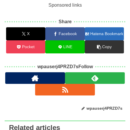
Sponsored links
Share
X
Facebook
Hatena Bookmark
Pocket
LINE
Copy
wpauserj4PRZD7sFollow
wpauserj4PRZD7s
Related articles