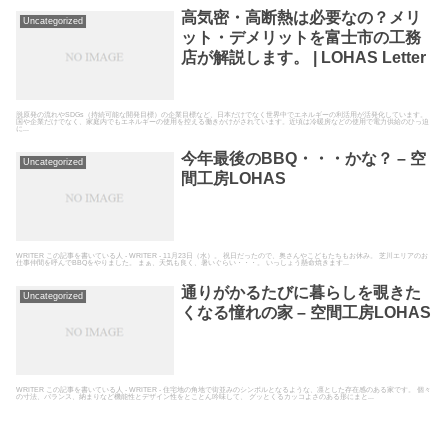
高気密・高断熱は必要なの？メリ
Uncategorized
ット・デメリットを富士市の工務
店が解説します。 | LOHAS Letter
脱原発の流れやSDGs（持続可能な開発目標）の企業目標など、日本だけでなく世界中でエネルギーの利活用が活発化しています。
国や企業だけでなく、家庭内でもエネルギーの使用を控える働きかけがされています。近頃は冷暖房などの使用で電力供給のひっ迫
に...
今年最後のBBQ・・・かな？ – 空
Uncategorized
間工房LOHAS
WRITER この記事を書いている人 - WRITER - 11月23日（水）。 祝日だったので、奥さんやこどもたちもお休み。 芝川エリアのお
仕事仲間を呼んでBBQをやりました。 まぁ、天気も良く、暑いぐらい・・・。 いっしょう懸命焼きます...
通りがかるたびに暮らしを覗きた
Uncategorized
くなる憧れの家 – 空間工房LOHAS
WRITER この記事を書いている人 - WRITER - 住宅地の角地で街並みのシンボルとなるような、凛とした存在感のある家です。 個々
の寸法、バランス、納まりなど機能性とデザイン性をとことん吟味して、 グッとくるカッコよさのある形にまと...