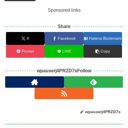
Sponsored links
Share
X
Facebook
Hatena Bookmark
Pocket
LINE
Copy
wpauserj4PRZD7sFollow
wpauserj4PRZD7s