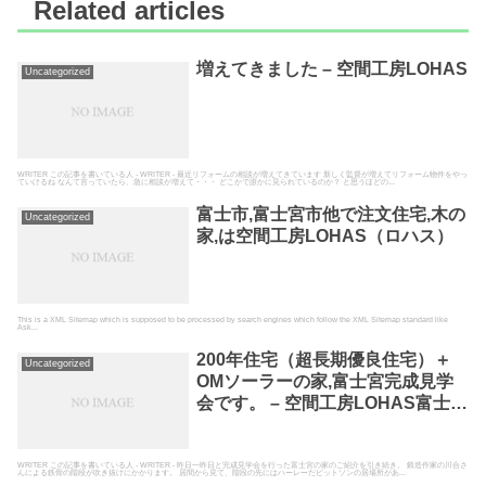
Related articles
増えてきました – 空間工房LOHAS
Uncategorized
WRITER この記事を書いている人 - WRITER - 最近リフォームの相談が増えてきています 新しく監督が増えてリフォーム物件をやっ
ていけるね なんて言っていたら、急に相談が増えて・・・ どこかで誰かに見られているのか？ と思うほどの...
富士市,富士宮市他で注文住宅,木の
Uncategorized
家,は空間工房LOHAS（ロハス）
This is a XML Sitemap which is supposed to be processed by search engines which follow the XML Sitemap standard like
Ask...
200年住宅（超長期優良住宅）＋
Uncategorized
OMソーラーの家,富士宮完成見学
会です。 – 空間工房LOHAS富士市
の工務店として高断熱高気密の自
然素材の家を建てている空間工房
LOHAS
WRITER この記事を書いている人 - WRITER - 昨日一昨日と完成見学会を行った富士宮の家のご紹介を引き続き。 鍛造作家の川合さ
んによる鉄骨の階段が吹き抜けにかかります。 居間から見て、階段の先にはハーレーだビットソンの居場所があ...