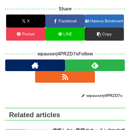
Share
X
Facebook
Hatena Bookmark
Pocket
LINE
Copy
wpauserj4PRZD7sFollow
wpauserj4PRZD7s
Related articles