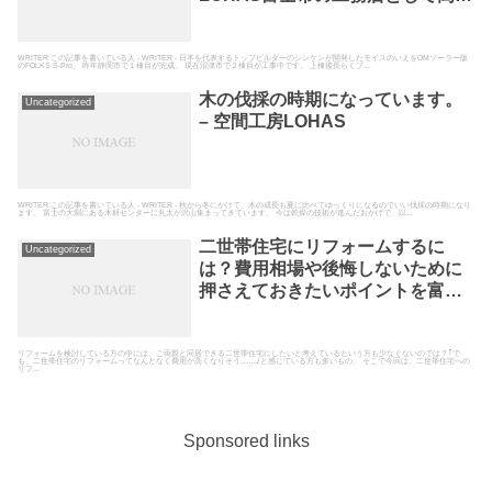
熱高気密の自然素材の家を建てて
いる空間工房LOHAS
WRITER この記事を書いている人 - WRITER - 日本を代表するトップビルダーのシンケンが開発したモイスのいえをOMソーラー版
のFOLKS S-Pro。 昨年静岡市で１棟目が完成。 現在沼津市で２棟目が工事中です。 上棟後長らくブ...
木の伐採の時期になっています。
Uncategorized
– 空間工房LOHAS
WRITER この記事を書いている人 - WRITER - 秋から冬にかけて、木の成長も夏に比べてゆっくりになるのでいい伐採の時期になり
ます。 富士の大淵にある木材センターに丸太が沢山集まってきています。 今は乾燥の技術が進んだおかげで、以...
二世帯住宅にリフォームするに
Uncategorized
は？費用相場や後悔しないために
押さえておきたいポイントを富士
市の工務店が解説 | LOHAS Letter
リフォームを検討している方の中には、ご両親と同居できる二世帯住宅にしたいと考えているという方も少なくないのでは？｢で
も、二世帯住宅のリフォームってなんとなく費用が高くなりそう……｣と感じている方も多いもの。 そこで今回は、二世帯住宅への
リフ...
Sponsored links