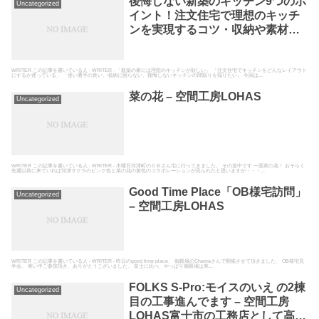
後悔しない新築のキッチン9つのポ
Uncategorized
イント！注文住宅で理想のキッチ
ンを実現するコツ・収納や素材の
選び方とは？富士市の工務店が解
説！ – 空間工房LOHAS富士市の工
務店として高断熱高気密の自然素
WRITER この記事を書いている人 - WRITER - 「新築の家には理想のキッチンが欲しい」 「注文住宅でキッチンをどんなレイアウト
にするか迷っている」 「使い勝手の良い、収納に困らない、後悔しないキッチンの間取りを知りたい」 今回は...
材の家を建てている空間工房
菜の花 – 空間工房LOHAS
LOHAS
Uncategorized
WRITER この記事を書いている人 - WRITER - 木曜日河津町のＯＢさん宅に行ってきました。 その道中です 一面菜の花！ おそらく
先週以前に来ていれば河津サクラのピンク色と菜の花の黄色のコラボレーションが見られたと思いますが・・・...
Good Time Place「OB様宅訪問」
Uncategorized
– 空間工房LOHAS
WRITER この記事を書いている人 - WRITER - 昨日のgood time place、 御殿場のChamaさんで開催させて頂きました、 OB様宅見
学会。 寒い中ご参加頂き、ありがとうございました。 富士に比べ、やっぱり御殿場は寒...
FOLKS S-Pro:モイスのいえ の2棟
Uncategorized
目の工事進んでます – 空間工房
LOHAS富士市の工務店として高断