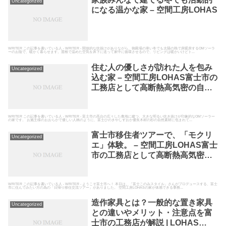
Uncategorized
になる温かな家 – 空間工房LOHAS
WRITER この記事を書いている人 - WRITER - 開放的な吹抜けがありながら、御殿場の寒い冬でも太陽の熱で床暖房するOMソーラ
ーのお陰で、暖かく暮らせます。屋根で温めた空気を床下に送って家中に循環させるので、リビングは暖かいけどト...
住む人の優しさが訪れた人を包み
Uncategorized
込む家 – 空間工房LOHAS富士市の
工務店として高断熱高気密の自然
素材の家を建てている空間工房
LOHAS
WRITER この記事を書いている人 - WRITER - 富士市の高台の広々した敷地に建つ、大きな明るい吹き抜けが印象的なOMソーラー
の家です。 お施主様のおおらかで優しい人柄のように、富士ひのきやしずおか優良木材の杉の自然素材に包まれて...
富士市移住者ツアーで、「モクリ
Uncategorized
エ」体験。 – 空間工房LOHAS富士
市の工務店として高断熱高気密の
自然素材の家を建てている空間工
房LOHAS
WRITER この記事を書いている人 - WRITER - ようこそ富士市へ！ 本日は、「富士このみスタイル」さんがプロデュースする、富士
市に住んでみたい方の為の「日帰り移住交流ツアー」がありました。 空間工房LOHASの家が体感できる事務...
造作家具とは？一般的な置き家具
Uncategorized
との違いやメリット・注意点を富
士市の工務店が解説 | LOHAS