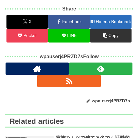
Share
X
Facebook
Hatena Bookmark
Pocket
LINE
Copy
wpauserj4PRZD7sFollow
wpauserj4PRZD7s
Related articles
家族みんなで建てる冬でも活動的