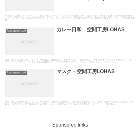
Letter
マイホームにぴったりフィットして見た目もスッキリ、インテリアや内装のデザインに合わせてデザインも選べる造作家具に憧れて
いるという方も少なくないのではないでしょうか。 せっかくマイホームを建てるのだから、既製品ではなくオーダーメイドの造作家
具...
カレー日和 – 空間工房LOHAS
Uncategorized
WRITER この記事を書いている人 - WRITER - 最近のカレーの数々です。 イカ墨のカレーです ココナッツミルクが効いたシーフー
ドカレーです プティ・サレという豚の塩漬けカレーです この中ではプティ・サレが一番おいしかったです。 ...
マスク – 空間工房LOHAS
Uncategorized
WRITER この記事を書いている人 - WRITER - 今週の火曜日についに我が家にも届きました。 通称：安倍のマスク こんな感じです
ニュースなどメディアではよく見ていますし、きっと安部さんとおそろいのものなんでしょうが・・・ 我が家...
Sponsored links