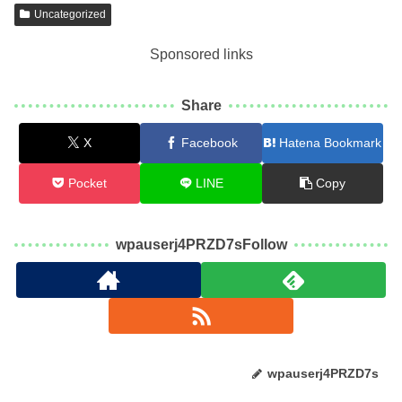
Uncategorized
Sponsored links
Share
X
Facebook
Hatena Bookmark
Pocket
LINE
Copy
wpauserj4PRZD7sFollow
wpauserj4PRZD7s