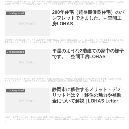
WRITER この記事を書いている人 - WRITER - 先日のお休みに金目鯛を食べに稲取に出かけました。 水曜日にもかかわらず、お店に
は順番待ちの列で３０分位並びましたか。 でも、待った甲斐があり、食べきれないほどの金目鯛づくしでした。...
200年住宅（超長期優良住宅）のパ
Uncategorized
ンフレットできました。 – 空間工
房LOHAS
WRITER この記事を書いている人 - WRITER - 良質で長寿命の住宅の増加を推進すべく、国が推進している超長期優良住宅のモデル
事業があります。 長寿命つまり長持ちする家の仕様・システムについての提案を国に申請し、認可を受けた限られ...
平屋のような2階建ての家中の様子
Uncategorized
です。 – 空間工房LOHAS
WRITER この記事を書いている人 - WRITER - 先週末に完成した、平屋のような2階建てのお宅の内部の様子です。 玄関からリビン
グに入ったところ。 勾配天井の広々した空間。 大開口の引込式の窓を開け放てば居間と庭が一体でつながりま...
静岡市に移住するメリット・デメ
Uncategorized
リットとは？｜移住の魅力や補助
金について解説 | LOHAS Letter
静岡市は県庁所在地であり、利便性が高く温暖な気候で暮らしやすい地域です。 「自然環境に恵まれた場所でゆとりのある暮らしを
したい」「仕事やライフスタイルの環境を変えたい」「首都圏へ通勤ができる地域に住みたい」などの理由で、静岡市に移住したい
と...