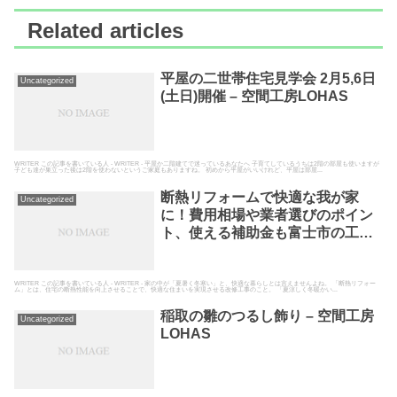
Related articles
平屋の二世帯住宅見学会 2月5,6日
Uncategorized
(土日)開催 – 空間工房LOHAS
WRITER この記事を書いている人 - WRITER - 平屋か二階建てで迷っているあなたへ 子育てしているうちは2階の部屋も使いますが
子ども達が巣立った後は2階を使わないというご家庭もありますね。 初めから平屋がいいけれど、平屋は部屋...
断熱リフォームで快適な我が家
Uncategorized
に！費用相場や業者選びのポイン
ト、使える補助金も富士市の工務
店が解説 – 空間工房LOHAS
WRITER この記事を書いている人 - WRITER - 家の中が「夏暑く冬寒い」と、快適な暮らしとは言えませんよね。 「断熱リフォー
ム」とは、住宅の断熱性能を向上させることで、快適な住まいを実現させる改修工事のこと。 「夏涼しく冬暖かい...
稲取の雛のつるし飾り – 空間工房
Uncategorized
LOHAS