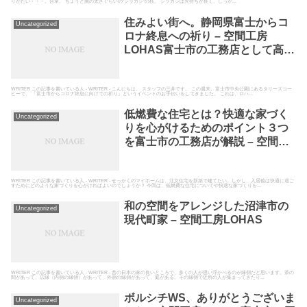
りがたい・・・。合掌。 ちょうど腕の太さぐらいの”シラカシ”の枝。 シラカシは火持ちが良く、しっか...
住みよい街へ。静岡県富士からコ
Uncategorized
ロナ終息への祈り – 空間工房
LOHAS富士市の工務店として高断
熱高気密の自然素材の家を建てて
いる空間工房LOHAS
WRITER この記事を書いている人 - WRITER - こんにちは。 スタッフの三井です。 この週末、富士市中央公園にあるタリーズコー
ヒーで、 「富士市からコロナ終息に向けての祈り」というイベントのお手伝いをしてきました。 これは、ロハ...
低燃費な住宅とは？快適な家づく
Uncategorized
りを心がけるためのポイント３つ
を富士市の工務店が解説 – 空間工
房LOHAS
WRITER この記事を書いている人 - WRITER - せっかくのマイホームは、注文住宅を新築で建てたい。しかし、入居後は快適に過ご
すためにどのような家づくりを心がければよいのでしょうか？ 今回は、低燃費な住宅についてや快適な家づくりを...
和の空間をアレンジした沼津市の
Uncategorized
現代町家 – 空間工房LOHAS
WRITER この記事を書いている人 - WRITER - 昔の日本の家の良いところで、多くの人が思い浮かべるのが縁側だと思います。茶の
間があって、広縁（内側の縁側）があって、外側の縁側があって、庭がある。その縁側で近所の人が集まってきたり...
ボルシチWS、ありがとうございま
Uncategorized