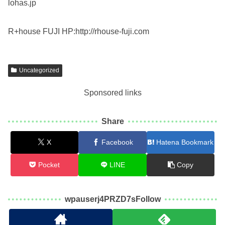
lohas.jp
R+house FUJI HP:http://rhouse-fuji.com
Uncategorized
Sponsored links
Share
X
Facebook
Hatena Bookmark
Pocket
LINE
Copy
wpauserj4PRZD7sFollow