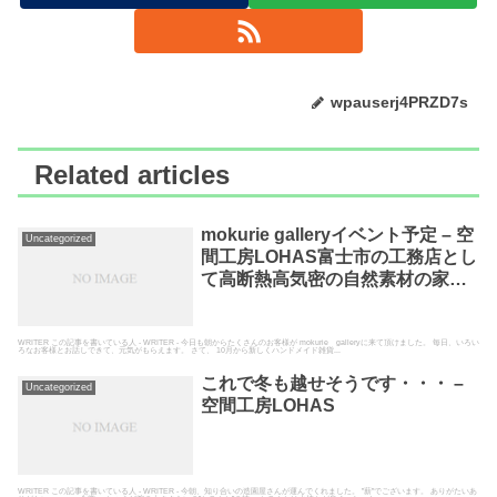
wpauserj4PRZD7s
Related articles
mokurie galleryイベント予定 – 空
Uncategorized
間工房LOHAS富士市の工務店とし
て高断熱高気密の自然素材の家を
建てている空間工房LOHAS
WRITER この記事を書いている人 - WRITER - 今日も朝からたくさんのお客様が mokurie galleryに来て頂けました。 毎日、いろい
ろなお客様とお話しできて、元気がもらえます。 さて、 10月から新しくハンドメイド雑貨...
これで冬も越せそうです・・・ –
Uncategorized
空間工房LOHAS
WRITER この記事を書いている人 - WRITER - 今朝、知り合いの造園屋さんが運んでくれました。 ”薪”でございます。 ありがたいあ