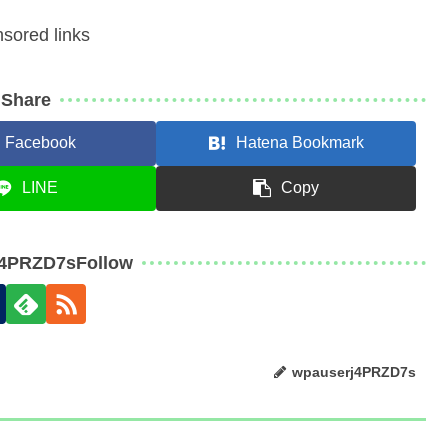
sored links
Share
Facebook
Hatena Bookmark
LINE
Copy
j4PRZD7sFollow
wpauserj4PRZD7s