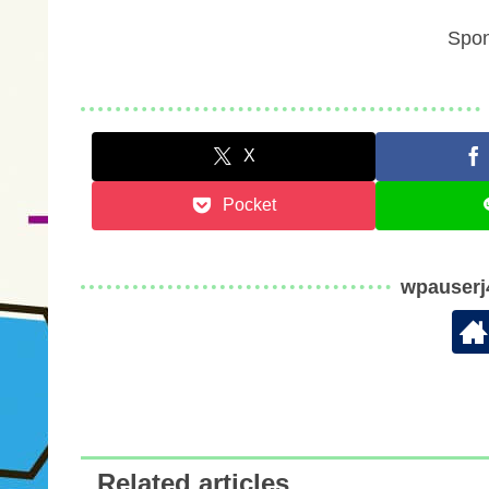
Spon
X
Pocket
wpauser
Related articles