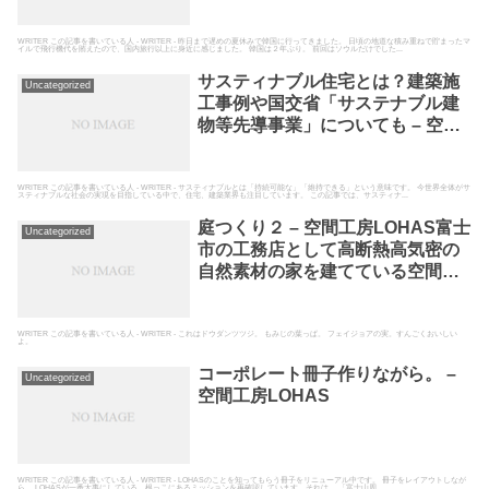
間工房LOHAS
WRITER この記事を書いている人 - WRITER - 昨日まで遅めの夏休みで韓国に行ってきました。 日頃の地道な積み重ねで貯まったマ
イルで飛行機代を賄えたので、国内旅行以上に身近に感じました。 韓国は２年ぶり。 前回はソウルだけでした...
サスティナブル住宅とは？建築施
Uncategorized
工事例や国交省「サステナブル建
物等先導事業」についても – 空間
工房LOHAS富士市の工務店として
高断熱高気密の自然素材の家を建
てている空間工房LOHAS
WRITER この記事を書いている人 - WRITER - サスティナブルとは「持続可能な」「維持できる」という意味です。 今世界全体がサ
スティナブルな社会の実現を目指している中で、住宅、建築業界も注目しています。 この記事では、サスティナ...
庭つくり２ – 空間工房LOHAS富士
Uncategorized
市の工務店として高断熱高気密の
自然素材の家を建てている空間工
房LOHAS
WRITER この記事を書いている人 - WRITER - これはドウダンツツジ。 もみじの葉っぱ。 フェイジョアの実。すんごくおいしい
よ。
コーポレート冊子作りながら。 –
Uncategorized
空間工房LOHAS
WRITER この記事を書いている人 - WRITER - LOHASのことを知ってもらう冊子をリニューアル中です。 冊子をレイアウトしなが
ら、 LOHASが一番大事にしている、根っこにあるミッションを再確認しています。それは、 「富士山周...