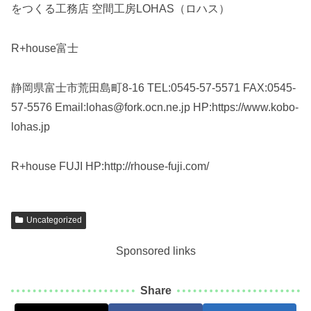
をつくる工務店 空間工房LOHAS（ロハス）
R+house富士
静岡県富士市荒田島町8-16 TEL:0545-57-5571 FAX:0545-
57-5576 Email:lohas@fork.ocn.ne.jp HP:https://www.kobo-
lohas.jp
R+house FUJI HP:http://rhouse-fuji.com/
Uncategorized
Sponsored links
Share