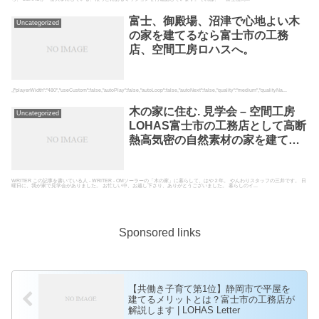
富士、御殿場、沼津で心地よい木
Uncategorized
の家を建てるなら富士市の工務
店、空間工房ロハスへ。
,{"playerWidth":"480","useCustom":false,"autoPlay":false,"autoLoop":false,"autoNext":false,"quality":"medium","qualityNa...
木の家に住む. 見学会 – 空間工房
Uncategorized
LOHAS富士市の工務店として高断
熱高気密の自然素材の家を建てて
いる空間工房LOHAS
WRITER この記事を書いている人 - WRITER - OMソーラーの「木の家」に暮らして、はや２年。 やんわりスタッフの三井です。 日
曜日に、我が家で見学会がありました。 お忙しい中、お越し下さり、ありがとうございました。 暮らしのイ...
Sponsored links
【共働き子育て第1位】静岡市で平屋を
建てるメリットとは？富士市の工務店が
解説します | LOHAS Letter