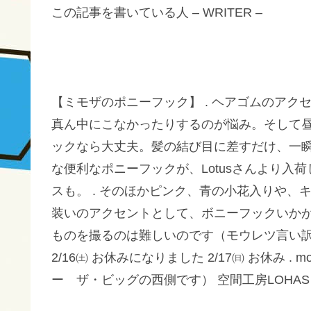
この記事を書いている人 – WRITER –
【ミモザのポニーフック】 . ヘアゴムのア
真ん中にこなかったりするのが悩み。そして昼
ックなら大丈夫。髪の結び目に差すだけ、一瞬
な便利なポニーフックが、Lotusさんより入
スも。 . そのほかピンク、青の小花入りや
装いのアクセントとして、ボニーフックいかが
ものを撮るのは難しいのです（モウレツ言い訳
2/16㈯ お休みになりました 2/17㈰ お休み . mo
ー ザ・ビッグの西側です） 空間工房LOHAS 1F