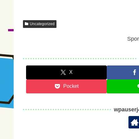
Uncategorized
Spon
X
Pocket
wpauser