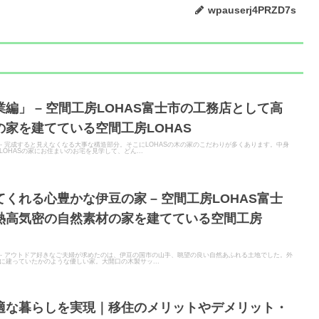
wpauserj4PRZD7s
編」 – 空間工房LOHAS富士市の工務店として高
家を建てている空間工房LOHAS
TER - 完成すると見えなくなる大事な構造部分。そこにLOHASの木の家のこだわりが多くあります。中身
OHASの家にお住まいのお宅を見学して、どん...
くれる心豊かな伊豆の家 – 空間工房LOHAS富士
熱高気密の自然素材の家を建てている空間工房
ITER - アウトドア好きなご夫婦が求めたのは、伊豆の国市の山手、眺望の良い自然あふれる土地でした。外
に建っていたかのような優しい家。大開口の木製サッ...
適な暮らしを実現｜移住のメリットやデメリット・