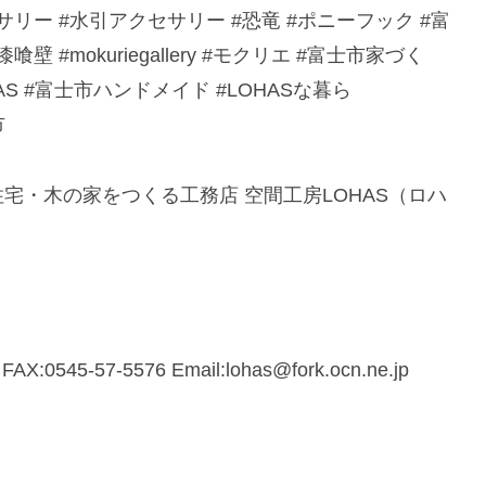
セサリー #水引アクセサリー #恐竜 #ポニーフック #富
 #mokuriegallery #モクリエ #富士市家づく
AS #富士市ハンドメイド #LOHASな暮ら
市
宅・木の家をつくる工務店 空間工房LOHAS（ロハ
545-57-5576 Email:lohas@fork.ocn.ne.jp