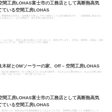
 空間工房LOHAS富士市の工務店として高断熱高気
ている空間工房LOHAS
ITER - 静岡県富士宮市は、自然豊かで暮らしやすい場所として人気の移住先です。 「自然環境に恵まれた
ルを変えたい」などの理由で、富士宮市に移住を考え...
S
TER - こんにちは。 4月から新入社員として入りました、濵本と申します。 大学は、保育系、出身は、浜松
についていき、 営業スッタフとして日々勉強...
材とOMソーラーの家、Off – 空間工房LOHAS
TER - 富士宮で建築中の、日々を愉しむちいさな木の家Off。 大工さんの工事が終わり、仕上げ工事に移り
に置いてあったのが、一気に無くなりました。...
 空間工房LOHAS富士市の工務店として高断熱高気
ている空間工房LOHAS
ITER - 先日行った、軽井沢の千住博美術館がとてもよかったです。 世界的に活躍している建築ユニット