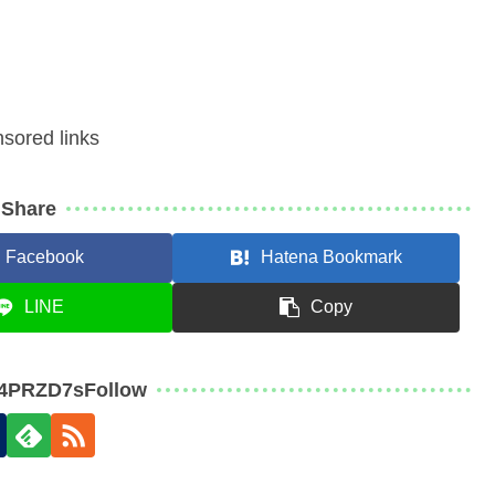
sored links
Share
Facebook
Hatena Bookmark
LINE
Copy
j4PRZD7sFollow