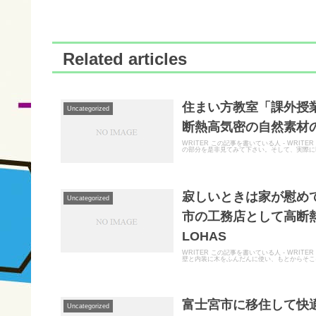
Related articles
住まい方教室「課外授業
Uncategorized
断熱高気密の自然素材の
WRITER この記事を書いている人 - WRI
の部分を是非見てみて下さい。そして、実際にL
寂しいときは家が慰めて
Uncategorized
市の工務店として高断
LOHAS
WRITER この記事を書いている人 - WR
壁と内装に木をふんだんに使い、もとからそこ
富士宮市に移住して快
Uncategorized