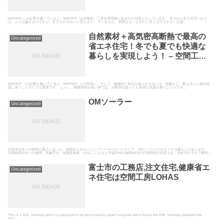
房LOHAS
WRITER この記事を書いている人 - WRITER - ほぼ毎朝、三男を保育園に送るのが日課となっています。 芝川から富士宮市へひと
山、ふた山越えるのですが、富士山がきれいに見えます。 すいません、実際はもっときれに見えるのですが、山道...
自然素材＋高気密高断熱で最高の
Uncategorized
省エネ住宅！冬でも夏でも快適な
暮らしを実現しよう！ – 空間工房
LOHAS富士市の工務店として高断
熱高気密の自然素材の家を建てて
いる空間工房LOHAS
WRITER この記事を書いている人 - WRITER - 人が快適に、そして、健康的に毎日を暮らすためには、冬暖かく、夏は涼しい室内温
度に保つことがとても重要です。 しかし、断熱性能が低い家では、冷暖房を使っても快適な温度を保つことができ...
OMソーラー
Uncategorized
日照率日本一の静岡の風土に合った、静岡生まれのパッシブソーラーのパイオニア、OMソーラーだからできる暮らしがあります。
日照時間日本一の静岡。気象庁の「全国気候表 2012」によると平成24年の御前崎市の日照時間が全国１位。浜松市が３位で静岡...
富士市の工務店,注文住宅,健康省エ
Uncategorized
ネ住宅は空間工房LOHAS
This is a XML Sitemap which is supposed to be processed by search engines which follow the XML Sitemap standard like
Ask...