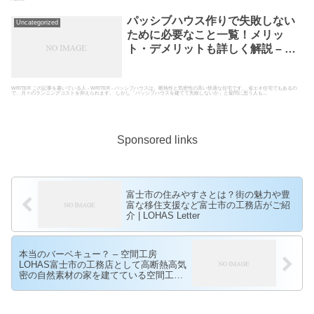
パッシブハウス作りで失敗しない
Uncategorized
ために必要なこと一覧！メリッ
ト・デメリットも詳しく解説 – 空
間工房LOHAS
WRITER この記事を書いている人 - WRITER - パッシブハウスは、断熱性と気密性の高い快適な住宅です。 省エネ住宅でもあるの
で、月々のランニングコストを抑えられます。 しかし「パッシブハウスを建てて失敗しないか」と疑問に思う人も...
Sponsored links
富士市の住みやすさとは？街の魅力や豊
富な移住支援など富士市の工務店がご紹
介 | LOHAS Letter
本当のバーベキュー？ – 空間工房
LOHAS富士市の工務店として高断熱高気
密の自然素材の家を建てている空間工房
LOHAS