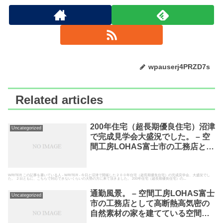
wpauserj4PRZD7s
Related articles
200年住宅（超長期優良住宅）沼津
Uncategorized
で完成見学会大盛況でした。 – 空
間工房LOHAS富士市の工務店とし
て高断熱高気密の自然素材の家を
建てている空間工房LOHAS
WRITER この記事を書いている人 - WRITER - 今日と沼津で開催した２００年住宅（超長期優良住宅）の完成見学会、大盛況でし
た。 ２日ともに、こちらで対応できないくらいの大勢の方に来て頂きました。 200年住宅（超長期優良住宅）の...
通勤風景。 – 空間工房LOHAS富士
Uncategorized
市の工務店として高断熱高気密の
自然素材の家を建てている空間工