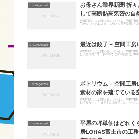
お母さん業界新聞 折々
Uncategorized
して高断熱高気密の自然
WRITER この記事を書いている人 - WRIT
Table。さんのによる「お母さん業界新聞」の折
最近は餃子 – 空間工房L
Uncategorized
WRITER この記事を書いている人 - WRI
はやる気満々モードの時で この5分後にはNHK
ボトリウム – 空間工
Uncategorized
素材の家を建てている空
WRITER この記事を書いている人 - WRI
にする為・・・ お母さん必死でした。 やっと
平屋の坪単価はどれくら
Uncategorized
房LOHAS富士市の工