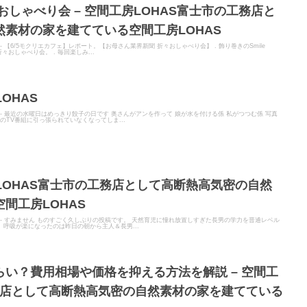
おしゃべり会 – 空間工房LOHAS富士市の工務店と
素材の家を建てている空間工房LOHAS
ER - 【6/5モクリエカフェ】レポート。【お母さん業界新聞 折々おしゃべり会】 . 飾り巻きのSmile
々おしゃべり会。 . 毎回楽しみ...
OHAS
TER - 最近の水曜日はめっきり餃子の日です 奥さんがアンを作って 娘が水を付ける係 私がつつむ係 写真
のTV番組に引っ張られていなくなってしま...
房LOHAS富士市の工務店として高断熱高気密の自然
間工房LOHAS
TER - すみません ものすごく久しぶりの投稿です。 天然育児に憧れ放置しすぎた長男の学力を普通レベル
、呼吸が楽になったのは昨日の朝から主人＆長男...
い？費用相場や価格を抑える方法を解説 – 空間工
務店として高断熱高気密の自然素材の家を建てている