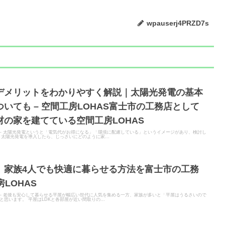
wpauserj4PRZD7s
デメリットをわかりやすく解説｜太陽光発電の基本
いても – 空間工房LOHAS富士市の工務店として
の家を建てている空間工房LOHAS
ITER - 太陽光発電というと「電気代がお得になる」「環境に配慮している」というイメージがあり、検討し
太陽光発電を導入したら、じっさいにどのように家...
】家族4人でも快適に暮らせる方法を富士市の工務
房LOHAS
ITER - 老後も安心して暮らせる平屋が幅広い世代に人気を集める一方、家族が多いと「平屋はうるさいので
思います。 平屋はLDKと各部屋が近い間取りの...