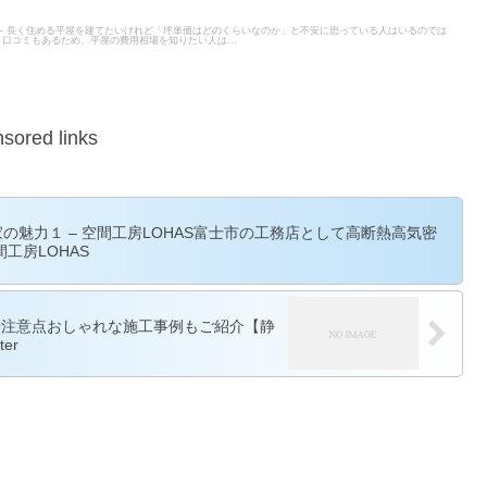
ITER - 長く住める平屋を建てたいけれど「坪単価はどのくらいなのか」と不安に思っている人はいるのでは
口コミもあるため、平屋の費用相場を知りたい人は...
sored links
え の家の魅力１ – 空間工房LOHAS富士市の工務店として高断熱高気密
工房LOHAS
や注意点おしゃれな施工事例もご紹介【静
er