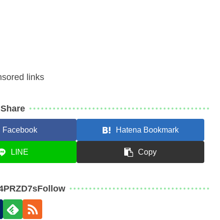
sored links
Share
Facebook
Hatena Bookmark
LINE
Copy
j4PRZD7sFollow