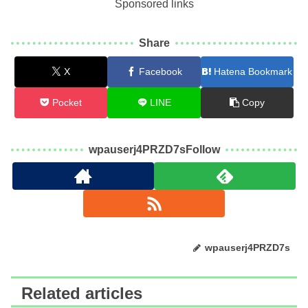
Sponsored links
Share
X
Facebook
Hatena Bookmark
Pocket
LINE
Copy
wpauserj4PRZD7sFollow
wpauserj4PRZD7s
Related articles