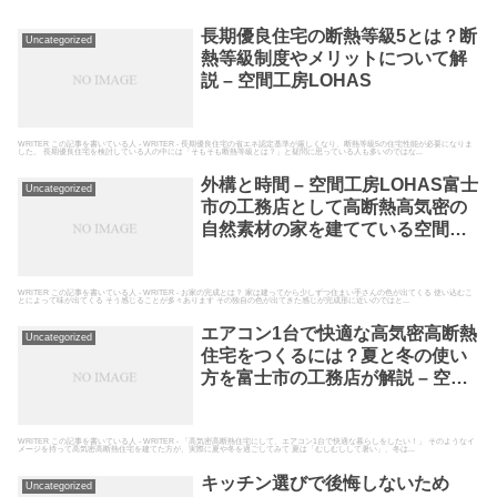
長期優良住宅の断熱等級5とは？断
Uncategorized
熱等級制度やメリットについて解
説 – 空間工房LOHAS
WRITER この記事を書いている人 - WRITER - 長期優良住宅の省エネ認定基準が厳しくなり、断熱等級5の住宅性能が必要になりま
した。 長期優良住宅を検討している人の中には「そもそも断熱等級とは？」と疑問に思っている人も多いのではな...
外構と時間 – 空間工房LOHAS富士
Uncategorized
市の工務店として高断熱高気密の
自然素材の家を建てている空間工
房LOHAS
WRITER この記事を書いている人 - WRITER - お家の完成とは？ 家は建ってから少しずつ住まい手さんの色が出てくる 使い込むこ
とによって味が出てくる そう感じることが多々あります その独自の色が出てきた感じが完成形に近いのではと...
エアコン1台で快適な高気密高断熱
Uncategorized
住宅をつくるには？夏と冬の使い
方を富士市の工務店が解説 – 空間
工房LOHAS
WRITER この記事を書いている人 - WRITER - 「高気密高断熱住宅にして、エアコン1台で快適な暮らしをしたい！」 そのようなイ
メージを持って高気密高断熱住宅を建てた方が、実際に夏や冬を過ごしてみて 夏は「むしむしして暑い」、冬は...
キッチン選びで後悔しないため
Uncategorized