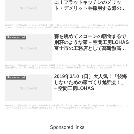
に！フラットキッチンのメリッ
ト・デメリットや採用する際のポ
イントを富士市の工務店が解説 –
空間工房LOHAS
WRITER この記事を書いている人 - WRITER - 毎日のご飯やお弁当を作ったり、コーヒーや紅茶を淹れたり、食器洗いや後片付けを
したりと、1日のうちでキッチンに立っている時間は意外と多いもの。そんな長い時間を過ごすキッチンが「おしゃ...
森を眺めてスコーンの朝食まるで
Uncategorized
別荘のような家 – 空間工房LOHAS
富士市の工務店として高断熱高気
密の自然素材の家を建てている空
間工房LOHAS
WRITER この記事を書いている人 - WRITER - 御殿場の市街地にありながら、隣に森がある敷地。OMソーラーで太陽の恵みでの床
暖房を採用し、森に面した東面に大きな吹き抜けを設けました。 吹抜抜けの東面には１階２階ともに大きな窓を設...
2019年3/10（日）大人気！「後悔
Uncategorized
しないための家づくり勉強会！」
– 空間工房LOHAS
WRITER この記事を書いている人 - WRITER - 2019年3月10日（日）13：00～16：00に富士ロゼシアター（第3会議室）にてコンサ
ルタントをお迎えした人気の勉強会を開催致します！ 家づくりにまだ興味を持ち始めたけれど、何...
Sponsored links