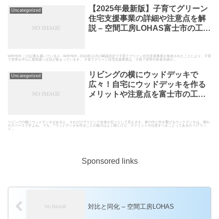
【2025年最新版】子育てグリーン
Uncategorized
住宅支援事業の詳細や注意点を解
説 – 空間工房LOHAS富士市の工務
店として高断熱高気密の自然素材
の家を建てている空間工房LOHAS
WRITER この記事を書いている人 - WRITER - 2024年11月の閣議決定で子育てグリーン住宅支援事業が発表されたことにより、子育
て世帯を中心に新制度へ注目が集まっています。 子育てグリーン住宅支援事業は、子育て世帯や若者夫婦が...
リビングの横にウッドデッキで
Uncategorized
広々！自宅にウッドデッキを作る
メリットや注意点を富士市の工務
店が解説 | LOHAS Letter
リビングの横にウッドデッキがあると、それだけでリビング全体が広々として見えます。家の中と外を繋げるウッドデッキは、憧れ
のスペースですよね。 でも、｢ウッドデッキを作ることの魅力はよく聞くけど、デメリットや注意すべきことってあるの？｣｢ウッ
ド...
Sponsored links
対比と同化 – 空間工房LOHAS