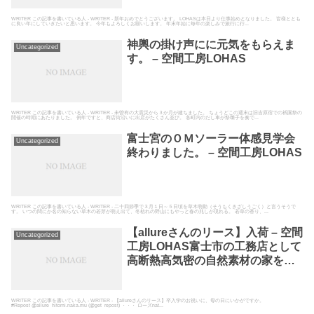
WRITER この記事を書いている人 - WRITER - 新年おめでとうございます。 LOHASは本日より仕事始めとなりました。 皆様ととも
に良い年にしていきたいと思います。 今年もよろしくお願いします。 年末年始に毎年の楽しみで旅行に行...
神輿の掛け声にに元気をもらえま
Uncategorized
す。 – 空間工房LOHAS
WRITER この記事を書いている人 - WRITER - 未曽有の大震災から３か月が建ちました。 ちょうどこの週末は旧吉原宿での祇園祭の
開催の時期にあたりました。 例年ですと、商店街沿いに出店がたくさん並び。 各町内のだし車が祭囃子を奏で...
富士宮のＯＭソーラー体感見学会
Uncategorized
終わりました。 – 空間工房LOHAS
WRITER この記事を書いている人 - WRITER - 二十四節季で３月１日～５日頃を草木萌動（そうもくきざしうごく）と言うそうで
す。 いつの間にか名の知らない草木の若芽が萌え出て、冬枯れの野山にもやっと春の兆しが現れる。 若草の香り、...
【allureさんのリース】入荷 – 空間
Uncategorized
工房LOHAS富士市の工務店として
高断熱高気密の自然素材の家を建
てている空間工房LOHAS
WRITER この記事を書いている人 - WRITER - 【allureさんのリース】卒入学のお祝いに、母の日にいかがですか。
#Repost @allure_hitomi.naka.mu (@get_repost) ・・・ ローズnat...