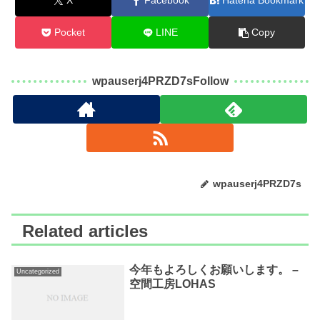
X
Facebook
Hatena Bookmark
Pocket
LINE
Copy
wpauserj4PRZD7sFollow
wpauserj4PRZD7s
Related articles
今年もよろしくお願いします。 –
Uncategorized
空間工房LOHAS