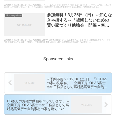
WRITER この記事を書いている人 - WRITER - 一生に一度の大きな買い物だから「周りの家とは少し違ったデザインの家」に憧れる
方は多いのではないでしょうか。 そんな方には、印象的な外観に仕上がる板張り外壁がお勧め。お洒落だなと思う...
参加無料！3月25日（日）～知らな
Uncategorized
きゃ損する～「後悔しないための
賢い家づくり勉強会」開催 – 空間
工房LOHAS富士市の工務店として
高断熱高気密の自然素材の家を建
てている空間工房LOHAS
WRITER この記事を書いている人 - WRITER - ●建てた10年後に後悔しないための事前チェックポイント ●建築家のデザイナーズ住
宅を安く建てる方法とは？ ●性能を下げずに価格を下げるには？ ●お得な土地の見つけ方は？ などなど。...
Sponsored links
＜予約不要＞1/19,20（土,日）「LOHAS
の家の見学会」 – 空間工房LOHAS富士
市の工務店として高断熱高気密の自然素
材の家を建てている空間工房LOHAS
OBさんのお宅の動画を作っています。 –
空間工房LOHAS富士市の工務店として高
断熱高気密の自然素材の家を建てている
空間工房LOHAS