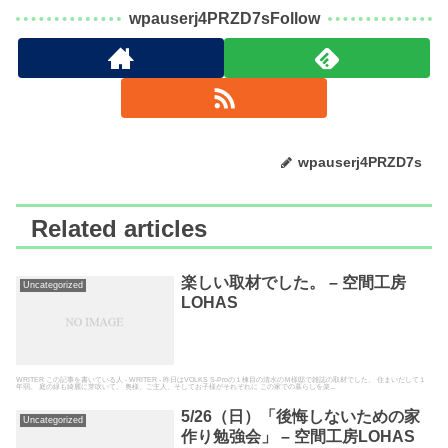
wpauserj4PRZD7sFollow
wpauserj4PRZD7s
Related articles
楽しい取材でした。 – 空間工房
Uncategorized
LOHAS
WRITER この記事を書いている人 - WRITER - 昨日はVOLKS S-Proの１棟目の清水のＭ様邸で雑誌の取材でした。 住まいだして１
年弱。 庭の緑も綺麗に芽吹いて。 奥様、ご主人、そしてお子様がそれぞれに この家での暮らしを楽...
5/26（日）「後悔しないための家
Uncategorized
作り勉強会」 – 空間工房LOHAS