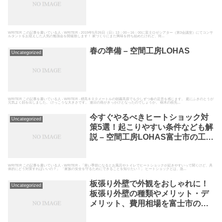
WRITER この記事を書いている人 - WRITER - 2019年5月26日（日）13：00～16：00に富士ロゼシアター（第3会議室）にてコンサ
ルタントをお迎えした人気の勉強会を開催致します！ 家づくりにまだ興味を持ち始めたけれど、何...
春の準備 – 空間工房LOHAS
Uncategorized
WRITER この記事を書いている人 - WRITER - 標高８００メートルの朝霧高原でも少しずつ春の足音を感じます。 庭にふきのとうが
元気よく顔を出しました。 けっこうな大きさです。 連日の雨がきっかけとなったのでしょうか。 樹木の枝先...
今すぐやるべきヒートショック対
Uncategorized
策5選！起こりやすい条件なども解
説 – 空間工房LOHAS富士市の工務
店として高断熱高気密の自然素材
の家を建てている空間工房LOHAS
WRITER この記事を書いている人 - WRITER - 「寒い季節になるとお風呂やトイレでヒートショックが起きやすいって聞くけど、具
体的にどう対策すればいいの？」 「家族の安全を守るためにできることを知りたい！」 ヒートショックとは、急...
板張り外壁で外観をおしゃれに！
Uncategorized
板張り外壁の種類やメリット・デ
メリット、費用相場を富士市の工
務店が解説 – 空間工房LOHAS