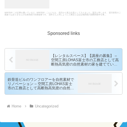
WRITER この記事を書いている人 - WRITER - こんにちは。 四月から新入社員として入りました、望月と申します。 望月部長のご
親族ではありませんが出身高校の先輩後輩です。 濵本さんと同じように工務店とはほぼ無関係の国際関係学を東...
Sponsored links
【レンタルスペース】【講座の募集】 –
空間工房LOHAS富士市の工務店として高
断熱高気密の自然素材の家を建てている
空間工房LOHAS
鉄骨造ビルのワンフロアーを自然素材で
リノベーション – 空間工房LOHAS富士
市の工務店として高断熱高気密の自然素
材の家を建てている空間工房LOHAS
Home
Uncategorized