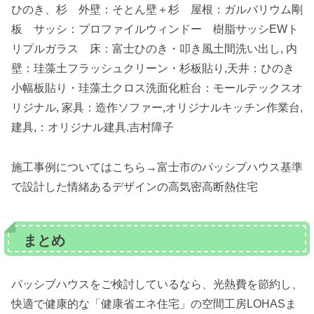
ひのき、杉 外壁：そとん壁＋杉 屋根：ガルバリウム剛
板 サッシ：プロファイルウィンドー 樹脂サッシEWト
リプルガラス 床：富士ひのき・叩き風土間洗い出し, 内
壁：珪藻土フラッシュクリーン・杉板貼り,天井：ひのき
小幅板貼り・珪藻土クロス洗面化粧台：モールテックスオ
リジナル, 家具：造作ソファー,オリジナルキッチン作業台,
建具,：オリジナル建具,吉村障子
施工事例についてはこちら→富士市のパッシブハウス基準
で設計した情緒あるデザインの高気密高断熱住宅
まとめ
パッシブハウスをご検討しているなら、光熱費を節約し、
快適で健康的な「健康省エネ住宅」の空間工房LOHASま