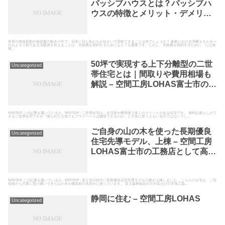
パッシブハウスとは？パッシブハ
ウスの特徴とメリット・デメリッ
トについて富士市の工務店が解
説！ – 空間工房LOHAS
世界の気候変動や脱炭素の動きの中で、日本に住む私たちが住まいで貢献できることは何でしょうか？ 家庭における消費エネルギー
のおよそ３割である冷暖房を抑えることは、光熱費を節約するためにもとても重要です。しかし、光熱費を節約するために、ただ我
慢...
50坪で実現する上下分離型の二世
Uncategorized
帯住宅とは｜間取りや費用相場も
解説 – 空間工房LOHAS富士市の工
務店として高断熱高気密の自然素
材の家を建てている空間工房
LOHAS
WRITER この記事を書いている人 - WRITER - 二世帯住宅は、生活面や費用面で多くのメリットがある住宅です。 便利な暮らしがで
きる二世帯住宅ですが「限られた土地でもプライベートは確保できるのか」と不安に思う人もいるのではないでし...
ご自身の山の木を使った長期優良
Uncategorized
住宅先導モデル、上棟 – 空間工房
LOHAS富士市の工務店として高断
熱高気密の自然素材の家を建てて
いる空間工房LOHAS
WRITER この記事を書いている人 - WRITER - 富士宮の街中に長期優良住宅先導モデルの家が上棟しました。 こちらのお宅は、ご先
祖様から大事に受け継いできた山の木を構造材の大部分に使っています。 富士森林組合の方や富士ひのき加工協...
静岡に住む – 空間工房LOHAS
Uncategorized