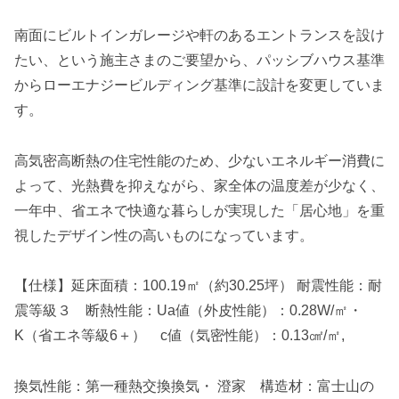
南面にビルトインガレージや軒のあるエントランスを設け
たい、という施主さまのご要望から、パッシブハウス基準
からローエナジービルディング基準に設計を変更していま
す。
高気密高断熱の住宅性能のため、少ないエネルギー消費に
よって、光熱費を抑えながら、家全体の温度差が少なく、
一年中、省エネで快適な暮らしが実現した「居心地」を重
視したデザイン性の高いものになっています。
【仕様】延床面積：100.19㎡（約30.25坪） 耐震性能：耐
震等級３ 断熱性能：Ua値（外皮性能）：0.28W/㎡・
K（省エネ等級6＋） c値（気密性能）：0.13㎠/㎡,
換気性能：第一種熱交換換気・ 澄家 構造材：富士山の