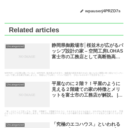
wpauserj4PRZD7s
Related articles
静岡県御殿場市│桜並木が広がるパ
Uncategorized
ッシブ設計の家 – 空間工房LOHAS
富士市の工務店として高断熱高気
密の自然素材の家を建てている空
間工房LOHAS
WRITER この記事を書いている人 - WRITER - 観光客も行き交う、御殿場の桜並木道のそばに 春になると満開に咲く桜をリビングい
っぱいで楽しめる家が完成しました。 性能もとても高く、パッシブ設計で、 少ないエネルギーで生活すること...
平屋なのに２階？！平屋のように
Uncategorized
見える２階建ての家の特徴とメリ
ットを富士市の工務店が解説。 |
LOHAS Letter
「家」とひとことで言っても、平屋、２階建て、３階建てのように、さまざまなスタイルがあり、それぞれに良さがあります。 平屋
のようなワンフロアでの暮らし良さと、それぞれの居住スペースをしっかり確保できる２階建のメリットを生かした家づくりができ
た...
「究極のエコハウス」といわれる
Uncategorized