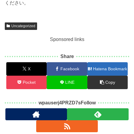
ください。
Uncategorized
Sponsored links
Share
X
Facebook
Hatena Bookmark
Pocket
LINE
Copy
wpauserj4PRZD7sFollow