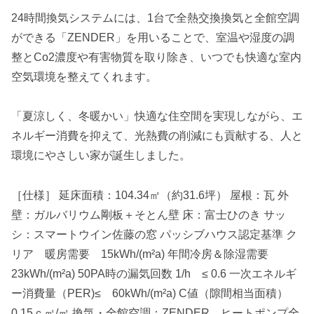
24時間換気システムには、1台で全熱交換換気と全館空調
ができる「ZENDER」を用いることで、室温や湿度の調
整とCo2濃度や有害物質を取り除き、いつでも快適な室内
空気環境を整えてくれます。
「夏涼しく、冬暖かい」快適な住空間を実現しながら、エ
ネルギー消費を抑えて、光熱費の削減にも貢献する、人と
環境にやさしい家が誕生しました。
［仕様］ 延床面積：104.34㎡（約31.6坪） 屋根：瓦 外
壁：ガルバリウム剛板＋そとん壁 床：富士ひのき サッ
シ：スマートウイン佐藤の窓 パッシブハウス認定基準 ク
リア 暖房需要 15kWh/(m²a) 年間冷房＆除湿需要
23kWh/(m²a) 50PA時の漏気回数 1/h ≤ 0.6 一次エネルギ
ー消費量（PER)≤ 60kWh/(m²a) C値（隙間相当面積）
0.15ｃ㎡/㎡ 換気・全館空調：ZENDER ヒートポンプ全