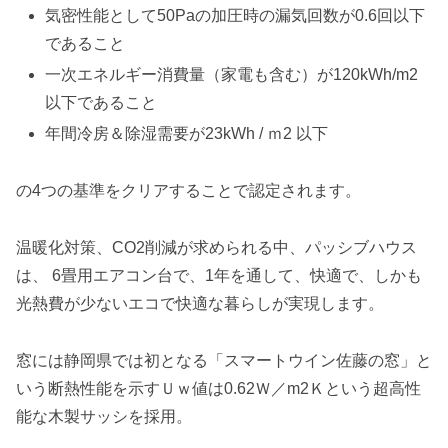
気密性能として50Paの加圧時の漏気回数が0.6回以下
であること
一次エネルギー消費量（家電も含む）が120kWh/m2
以下であること
年間冷房＆除湿需要が23kWh / ｍ2 以下
の4つの基準をクリアすることで認定されます。
温暖化対策、CO2削減が求められる中、パッシブハウス
は、 6畳用エアコン台で、1年を通して、快適で、しかも
光熱費が少ないエコで快適な暮らしが実現します。
窓には静岡県では初となる「スマートウイン佐藤の窓」と
いう断熱性能を示すＵｗ値は0.62Ｗ／m2Ｋという超高性
能な木製サッシを採用。