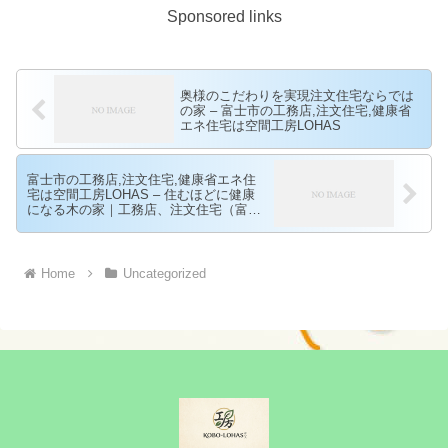
Sponsored links
奥様のこだわりを実現注文住宅ならでは
の家 – 富士市の工務店,注文住宅,健康省
エネ住宅は空間工房LOHAS
富士市の工務店,注文住宅,健康省エネ住
宅は空間工房LOHAS – 住むほどに健康
になる木の家｜工務店、注文住宅（富士
市・富士宮市・静岡市他）の住宅会社な
ら空間工房LOHAS（ロハス）へ。断熱、
気密、換気が揃って効く健康省エネ住宅
で老後迄快適に。 – Page 3
Home
Uncategorized