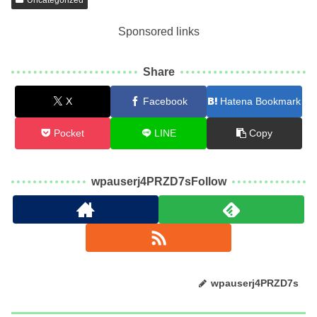
Uncategorized
Sponsored links
Share
X
Facebook
Hatena Bookmark
Pocket
LINE
Copy
wpauserj4PRZD7sFollow
wpauserj4PRZD7s