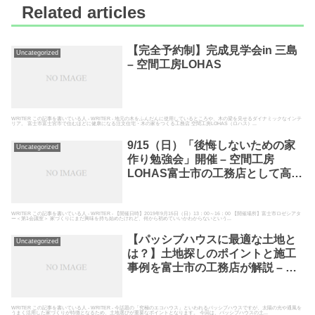
Related articles
【完全予約制】完成見学会in 三島
Uncategorized
– 空間工房LOHAS
WRITER この記事を書いている人 - WRITER - 地元の木をふんだんに使用しているところや、木の梁を見せるダイナミックなインテ
リア。 富士市富士宮市で住むほどに健康になる注文住宅・木の家をつくる工務店 空間工房LOHAS（ロハス）...
9/15（日）「後悔しないための家
Uncategorized
作り勉強会」開催 – 空間工房
LOHAS富士市の工務店として高断
熱高気密の自然素材の家を建てて
いる空間工房LOHAS
WRITER この記事を書いている人 - WRITER - 【開催日時】2019年9月15日（日）13：00～16：00 【開催場所】富士市ロゼシアタ
ー＜第1会議室＞ 家づくりにまだ興味を持ち始めたけれど、何から初めていいかわからないという...
【パッシブハウスに最適な土地と
Uncategorized
は？】土地探しのポイントと施工
事例を富士市の工務店が解説 – 空
間工房LOHAS
WRITER この記事を書いている人 - WRITER - 今話題の「究極のエコハウス」といわれるパッシブハウスですが、太陽の光や通風を
うまく活用した家づくりが特徴となるため、土地選びが重要なポイントとなります。 今回は、パッシブハウスの土...