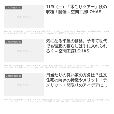
11/9（土）「木こりツアー」秋の
Uncategorized
収穫！開催 – 空間工房LOHAS
WRITER この記事を書いている人 - WRITER - 実際に富士ヒノキが生えている森に行って、植林体験や、木の伐採を体験してみませ
んか？ 森の木をほどよく使うことは、森を守ることになるのです。 空間工房LOHASのミッションの一つは、...
気になる平屋の価格。子育て世代
Uncategorized
でも理想の暮らしは手に入れられ
る？ – 空間工房LOHAS
WRITER この記事を書いている人 - WRITER - これから子育てをするなら、どんな家に住みたいですか？ インテリアにこだわったお
しゃれな家、自然素材を使ったナチュラルな住宅、1年中快適に過ごせる性能。求めるものはたくさんあると思い...
日当たりの良い家の方角は？注文
Uncategorized
住宅の向きの特徴やメリット・デ
メリット・間取りのアイデアにつ
いてもご紹介 – 空間工房LOHAS
WRITER この記事を書いている人 - WRITER - 新築住宅を建てるのなら「日当たりの良い家に住みたい」と考えている人は多いので
はないでしょうか。 じつは、ライフスタイルによって日当たりに適した家の方角は、違いがあります。 今回は日...