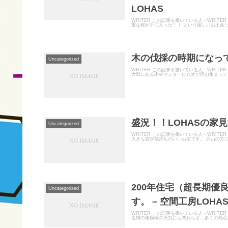
LOHAS
WRITER この記事を書いている人 - WRIT
重な桜が手に入った！！ という嬉しいお土産つき
木の伐採の時期になってい
Uncategorized
WRITER この記事を書いている人 - WR
大淵にある木材センターに丸太が沢山集まってき
盛況！！LOHASの家見
Uncategorized
WRITER この記事を書いている人 - WRI
大きな窓が気持ちのいいお宅です。 沢山の方に
200年住宅（超長期優
Uncategorized
す。 – 空間工房LOHA
WRITER この記事を書いている人 - WRI
生憎の雨模様の天気にも関わらず、多くの熱心な