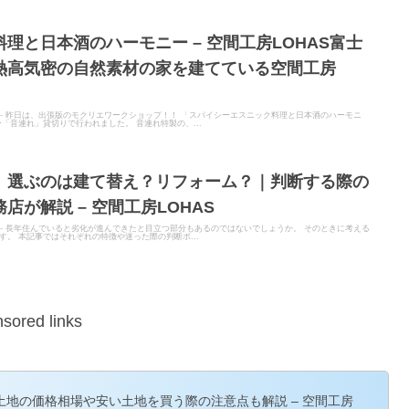
理と日本酒のハーモニー – 空間工房LOHAS富士
熱高気密の自然素材の家を建てている空間工房
ITER - 昨日は、出張版のモクリエワークショップ！！ 「スパイシーエスニック料理と日本酒のハーモニ
「音連れ」貸切りで行われました。 音連れ特製の、...
。選ぶのは建て替え？リフォーム？｜判断する際の
が解説 – 空間工房LOHAS
ITER - 長年住んでいると劣化が進んできたと目立つ部分もあるのではないでしょうか。 そのときに考える
。 本記事ではそれぞれの特徴や迷った際の判断ポ...
sored links
地の価格相場や安い土地を買う際の注意点も解説 – 空間工房