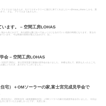
ER - アトリエまうあさんが、モクリエギャラリーに遊びに来てくれました〜♪@maua_ohana しかも、貴
で。 さぁ。 アトリエまうあさんの...
ます。 – 空間工房LOHAS
ITER - 秋から冬にかけて、木の成長も夏に比べてゆっくりになるのでいい伐採の時期になります。 富士の
ています。 今は乾燥の技術が進んだおかげで、以...
学会 – 空間工房LOHAS
TER - 10月27,28日に、富士宮市宮原で新築の見学会がありました。 外構も済んで、家具も入ったところ。
お越しいただき、ありがとうございました...
良住宅）＋OMソーラーの家,富士宮完成見学会で
S
TER - 昨日今日と、200年住宅（超長期優良住宅）＋OMソーラーの家の完成見学会を行いました。 今日は
方に見ていただき嬉しかったです。 丸窓と深...