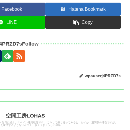
Facebook
Hatena Bookmark
LINE
Copy
j4PRZD7sFollow
wpauserj4PRZD7s
– 空間工房LOHAS
ITER - 先日に続き、スペイン建築紀行です。 こうして振り返ってみると、わずか１週間弱の滞在ですが、
を象徴するようないかつく、ぎょうぎょうしい建築...