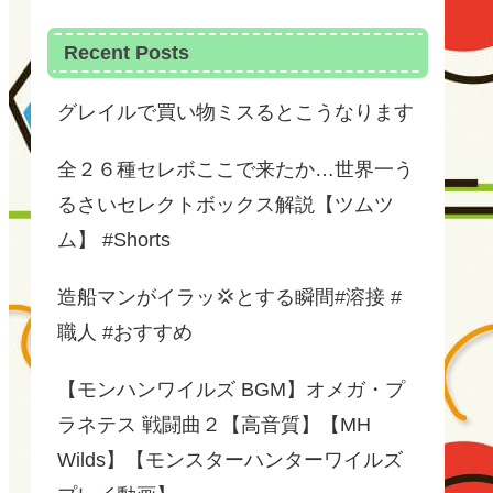
Recent Posts
グレイルで買い物ミスるとこうなります
全２６種セレボここで来たか…世界一う
るさいセレクトボックス解説【ツムツ
ム】 #Shorts
造船マンがイラッ💢とする瞬間#溶接 #
職人 #おすすめ
【モンハンワイルズ BGM】オメガ・プ
ラネテス 戦闘曲２【高音質】【MH
Wilds】【モンスターハンターワイルズ