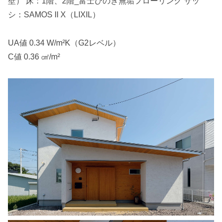
壁） 床：1階、2階_富士ひのき無垢フローリング サッ
シ：SAMOS II X（LIXIL）
UA値 0.34 W/m²K（G2レベル）
C値 0.36 ㎠/m²