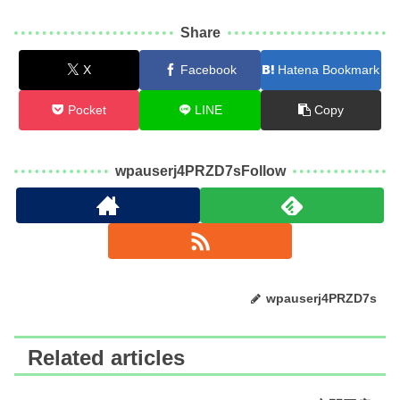
Share
X
Facebook
Hatena Bookmark
Pocket
LINE
Copy
wpauserj4PRZD7sFollow
wpauserj4PRZD7s
Related articles