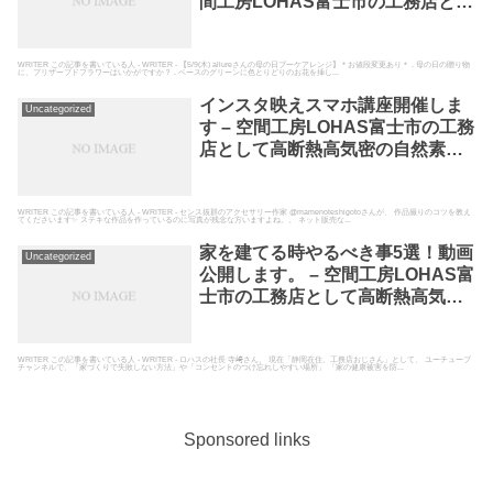
間工房LOHAS富士市の工務店とし
て高断熱高気密の自然素材の家を
建てている空間工房LOHAS
WRITER この記事を書いている人 - WRITER - 【5/9(木) allureさんの母の日ブーケアレンジ】＊お値段変更あり＊ . 母の日の贈り物
に、プリザーブドフラワーはいかがですか？ . ベースのグリーンに色とりどりのお花を挿し...
インスタ映えスマホ講座開催しま
Uncategorized
す – 空間工房LOHAS富士市の工務
店として高断熱高気密の自然素材
の家を建てている空間工房LOHAS
WRITER この記事を書いている人 - WRITER - センス抜群のアクセサリー作家 @mamenoteshigotoさんが、 作品撮りのコツを教え
てくださいます✨ ステキな作品を作っているのに写真が残念な方いますよね。。 ネット販売な...
家を建てる時やるべき事5選！動画
Uncategorized
公開します。 – 空間工房LOHAS富
士市の工務店として高断熱高気密
の自然素材の家を建てている空間
工房LOHAS
WRITER この記事を書いている人 - WRITER - ロハスの社長 寺﨑さん、 現在「静岡在住、工務店おじさん」として、 ユーチューブ
チャンネルで、「家づくりで失敗しない方法」や「コンセントのつけ忘れしやすい場所」 「家の健康被害を防...
Sponsored links