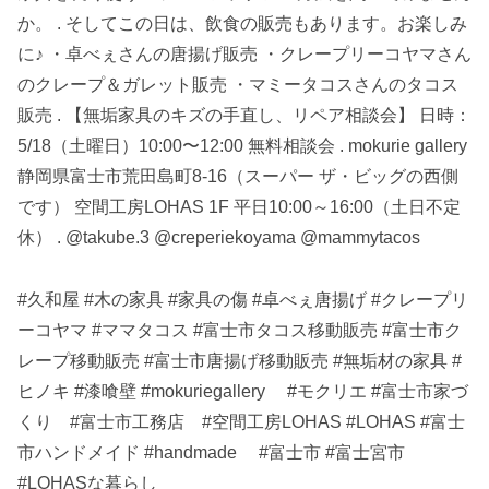
か。 . そしてこの日は、飲食の販売もあります。お楽しみ
に♪ ・卓べぇさんの唐揚げ販売 ・クレープリーコヤマさん
のクレープ＆ガレット販売 ・マミータコスさんのタコス
販売 . 【無垢家具のキズの手直し、リペア相談会】 日時：
5/18（土曜日）10:00〜12:00 無料相談会 . mokurie gallery
静岡県富士市荒田島町8-16（スーパー ザ・ビッグの西側
です） 空間工房LOHAS 1F 平日10:00～16:00（土日不定
休） . @takube.3 @creperiekoyama @mammytacos
#久和屋 #木の家具 #家具の傷 #卓べぇ唐揚げ #クレープリ
ーコヤマ #ママタコス #富士市タコス移動販売 #富士市ク
レープ移動販売 #富士市唐揚げ移動販売 #無垢材の家具 #
ヒノキ #漆喰壁 #mokuriegallery #モクリエ #富士市家づ
くり #富士市工務店 #空間工房LOHAS #LOHAS #富士
市ハンドメイド #handmade #富士市 #富士宮市
#LOHASな暮らし