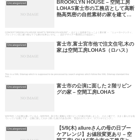
BROOKLYN HOUSE – 空間工房
Uncategorized
LOHAS富士市の工務店として高断
熱高気密の自然素材の家を建てて
いる空間工房LOHAS
CONCEPT BROOKLYN HOUSE WHAT’S “BROOKLYN HOUSE” － ほどよく自然体でかっこよく暮す家 － 「ニューヨークシティ、
ブルックリン区に建つ様なラフな家が出来ないかな。」 設計デザイナー敷浪氏との会話か...
富士市,富士宮市他で注文住宅,木の
Uncategorized
家,は空間工房LOHAS（ロハス）
This is a XML Sitemap which is supposed to be processed by search engines which follow the XML Sitemap standard like
Ask...
富士市の公演に面した２階リビン
Uncategorized
グの家 – 空間工房LOHAS
WRITER この記事を書いている人 - WRITER - 富士市に素敵な２階リビングの家が完成しました。 小さく建てて、大きく暮らすを地
でいっている感じです。 公園に面して大きく開いた抜けのあるLDK。 窓辺のカウンター、ロフトやリビング...
【5/9(木) allureさんの母の日ブー
Uncategorized
ケアレンジ】お値段変更あり – 空