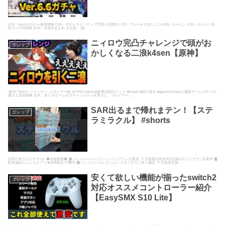
0:00 - Ver.6.6ガチャ最新情報 0:34 - ガチャラインナップ予想と信憑性 1:29 - プルーネ 3:28 - ニコ 6:05 - ローエン 6:53 - ローエン恒
常入りの可能性 8:05 - 今回のまとめ ⚠️注意： 動...
ニィロウ完凸チャレンジで頭がお
ゴシップ
かしくなる二浪k4sen【原神】
-配信:Twitch -ツイッター -スポンサー様 ASTRO Gaming様/製品割引リンク #k4sen #切り抜き #genshinimpact 最新ゲームガチャの
魅力と課金戦略 近年、多くのゲームがガチャシステムを導入し、プレイヤー...
SAR出るまで帰れまテン！【ステ
ゴシップ
ラミラクル】 #shorts
店長の全てはコチラ 👉 ◆店舗情報◆ 🏠トレジャーコレクションフジグラン広島店 📍 広島県広島市中区宝町2-1フジグラン広島3F 🅿️
駐車場めちゃくちゃアリ🔥(5時間まで無料) 🏠トレジャーコレクション イオンタウン楽々園店 📍 広島県広島...
安くて欲しい機能が揃ったswitch2
ゴシップ
対応オススメコントローラー紹介
【EasySMX S10 Lite】