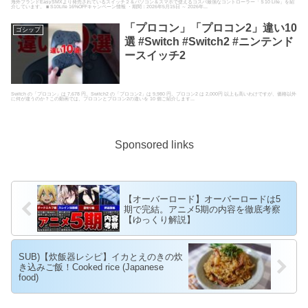
海外ブランドEasySMXより発売されているスイッチ２＆パソコン＆スマホで使えるコスパ最強なコントローラー「Ｓ10 Lite」を紹
介しています。 ■ S10Lite 16%OFFキャンペーン情報 ・期間：2026年5月15日 ～ 2026年...
「プロコン」「プロコン2」違い10
ゴシップ
選 #Switch #Switch2 #ニンテンド
ースイッチ2
Switch の「プロコン」は 7,678 円。Switch2 の「プロコン2」は 9,980 円。プロコン2 は 2,000円 以上も高いわけですが、価格以外
に何が違うのか？この動画では、プロコンとプロコン2の違いを 10 個ご紹介します...
Sponsored links
【オーバーロード】オーバーロードは5
期で完結。アニメ5期の内容を徹底考察
【ゆっくり解説】
SUB)【炊飯器レシピ】イカとえのきの炊
き込みご飯！Cooked rice (Japanese
food)