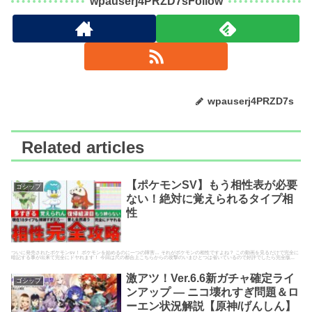
wpauserj4PRZD7sFollow
wpauserj4PRZD7s
Related articles
【ポケモンSV】もう相性表が必要
ゴシップ
ない！絶対に覚えられるタイプ相
性
ついに発売されたポケモンsv！ ポケモンを始めるのに一つの障害… それがポケモンの相性ですよね？ この動画を見るだけで完全に
暗記する事が出来て完全にドヤれます！ 今回は尺の都合上こちらからの攻撃のいまひとつは省いているので好評でしたら完全版...
激アツ！Ver.6.6新ガチャ確定ライ
ゴシップ
ンアップ — ニコ壊れすぎ問題＆ロ
ーエン状況解説【原神/げんしん】