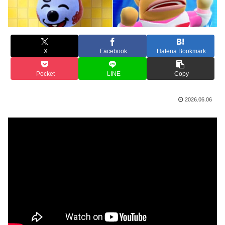
X
Facebook
Hatena Bookmark
Pocket
LINE
Copy
2026.06.06