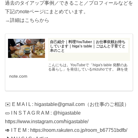
過去のタイアップ事例／できること／プロフィールなどを
下記のnoteページにまとめています。
→詳細はこちらから
自己紹介｜料理YouTuber｜お仕事依頼お待ち
しています｜higa's table｜ごはんと子育てと
本のこと
こんにちは。YouTubeで「higa's table 発酵のあ
る暮らし」を発信しているmizuhoです。 麹を使
った発酵調味料や季節の手仕事などのレシピを投
note.com
稿しています。 できること ・YouTube動画
（8〜11分） ・YouTube ...
✉️ E M A I L : higastable@gmail.com（お仕事のご相談）
🥒 I N S T A G R A M : @higastable
https://www.instagram.com/higastable/
🥑 I T E M : https://room.rakuten.co.jp/room_b67751bdfb/