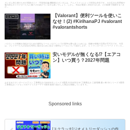
ガンダム初心者のための視聴ガイド：宇宙世紀編 機動戦士ガンダムは、アニメファンにとって特別な存在です。その広大な世界観や
魅力的なキャラクターたちに魅了され続けている方も多いでしょう。しかし、作品が数多く存在するため、どの順番で視聴するべき
か...
【Valorant】便利ツールを使いこ
ニュース
なせ！(2) #KirihanaPJ #valorant
#valorantshorts
バロラントの戦略を強化するための便利なツール バロラントでの競争を勝ち抜くためには、戦略や情報の活用が不可欠です。今回
は、プレイヤーたちが試合を有利に進めるために役立つ便利なツールについて紹介します。 1. トラッカーネットワーク トラッカ...
安いモデルが無くなる⁉【エアコ
ニュース
ン】いつ買う？2027年問題
おすすめスタンダードエアコン 工事費込み DAIKIN Eシリーズ 6畳用 S225ATES-W 工事費込み 三菱電機 霧ヶ峰 GVシリーズ 6畳用
工事費込み ハイセンスorアイリスオーヤマ 6畳用 動画で紹介した商品を掲載しています A...
Sponsored links
[スクラッチ]ジオメトリーダッシュの作