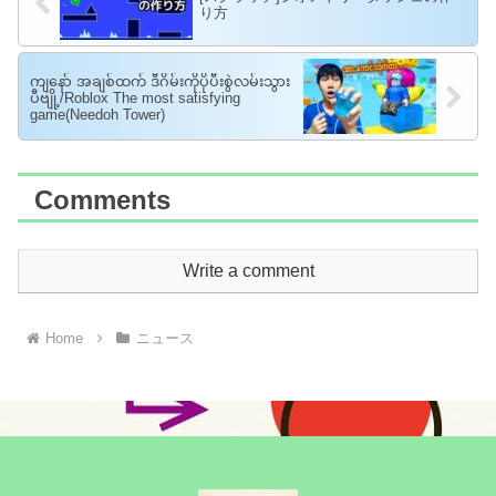
り方
ကျနော် အချစ်ထက် ဒီဂိမ်းကိုပိုပီးစွဲလမ်းသွား
ပီဗျို့/Roblox The most satisfying
game(Needoh Tower)
Comments
Write a comment
Home
ニュース