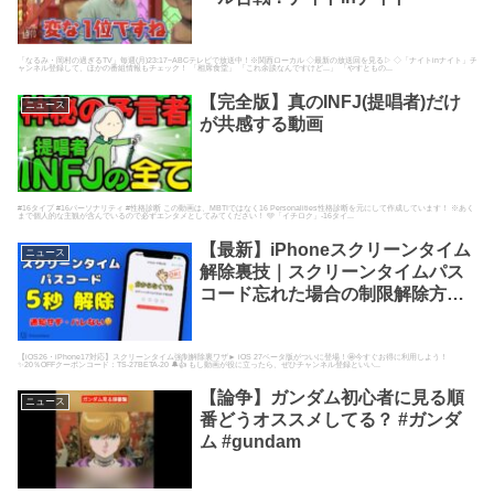
「なるみ・岡村の過ぎるTV」毎週(月)23:17~ABCテレビで放送中！※関西ローカル ◇最新の放送回を見る▷ ◇「ナイトinナイト」チ
ャンネル登録して、ほかの番組情報もチェック！ 「相席食堂」 「これ余談なんですけど...」 「やすともの...
【完全版】真のINFJ(提唱者)だけ
ニュース
が共感する動画
#16タイプ #16パーソナリティ #性格診断 この動画は、MBTIではなく16 Personalities性格診断を元にして作成しています！ ※あく
まで個人的な主観が含んでいるので必ずエンタメとしてみてください！ 🩵「イチロク」-16タイ...
【最新】iPhoneスクリーンタイム
ニュース
解除裏技｜スクリーンタイムパス
コード忘れた場合の制限解除方
法・回避策も｜親に負けない💪
【iOS26・iPhone17対応】スクリーンタイム強制解除裏ワザ► iOS 27ベータ版がついに登場！🤩今すぐお得に利用しよう！
✨20％OFFクーポンコード：TS-27BETA-20 🔔👍 もし動画が役に立ったら、ぜひチャンネル登録といい...
【論争】ガンダム初心者に見る順
ニュース
番どうオススメしてる？ #ガンダ
ム #gundam