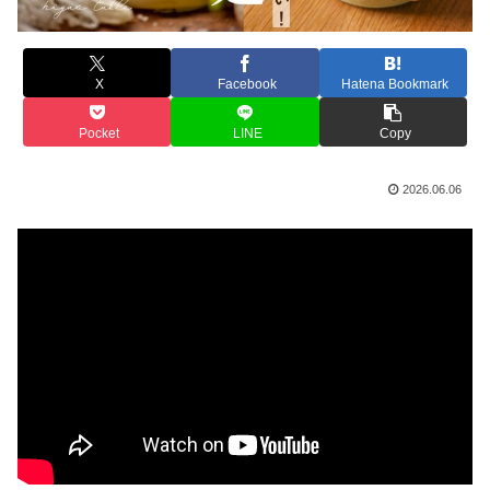
X
Facebook
Hatena Bookmark
Pocket
LINE
Copy
2026.06.06