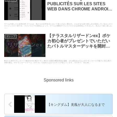
PUBLICITÉS SUR LES SITES
WEB DANS CHROME ANDROID
||
ゲームの楽しさと友情の絆 ゲームは、私たちの日常生活において多くの人に愛され、さまざまな形で楽しみを提供しているエンター
テイメントの一部です。テクノロジーの進化によって、ゲームの種類やプレイスタイルも多様化してきました。友人と一緒に楽しむ
こ...
【テラスタルリザードンex】ポケ
ゴシップ
カ初心者がプレゼントでいただい
たバトルマスターデッキを開封し
たよ #ポケカ #ポケモンカード
#pokemon #ポケモン
#ポケカ #ポケモンカード #pokemon #ポケモン #ポケカ開封 #開封動画 編集：a.k.a龍(あかろん) ポケモンカードの魅力と初心者の
体験 最近、ポケモンカードゲーム（ポケカ）を始めたばかりの方々が増えています。その中で、初心者...
Sponsored links
【キングダム】羌瘣が大人になるまで