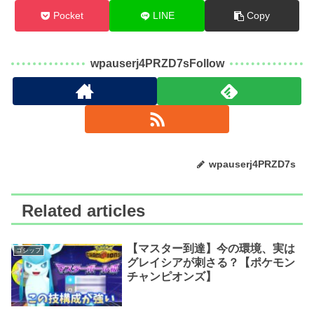
Pocket
LINE
Copy
wpauserj4PRZD7sFollow
wpauserj4PRZD7s
Related articles
【マスター到達】今の環境、実は
ゴシップ
グレイシアが刺さる？【ポケモン
チャンピオンズ】