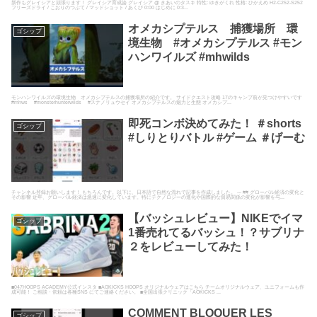
新作もグレイシアと頑張ります！ グレイシア育成論 グレイシア @ きあいのタスキ 特性: ゆきがくれ 性格: ひかえめ H2-C252-S252
フリーズドライ / こおりのつぶて / マッドショット / あくび 0:00 はじめに 0:3...
オメカシプテルス 捕獲場所 環
ゴシップ
境生物 #オメカシプテルス #モン
ハンワイルズ #mhwilds
モンハンワイルズの環境生物 オメカシプテルスの捕獲場所の紹介です。 サイドクエスト攻略 17のキャンプ前が見つけやすいです
#mhws #monsterhunterwilds #スナノリュウセイ オメカシプテルスの魅力と生態 オメカシプ...
即死コンボ決めてみた！ ＃shorts
ゴシップ
#しりとりバトル #ゲーム ＃げーむ
チャンネル登録お願いします！ もちろんです。以下に、日本語で自然な流れで記事を作成しました。 --- ## グローバル経済の変化と
その影響 近年、グローバル経済は急速に変化しています。特にテクノロジーの進化や国際的な貿易関係の変化が影響を与...
【バッシュレビュー】NIKEでイマ
ゴシップ
1番売れてるバッシュ！？サブリナ
２をレビューしてみた！
■047HOOPS ACADEMY公式インスタ ■AOKICKS HOOPS オリジナルウェアはこちら チームオリジナルウェア、ユニフォームも作
成可能！ ご相談・依頼は各種SNS にてご連絡ください。 ■全国出張クリニック「AOKICKS ...
COMMENT BLOQUER LES
ゴシップ