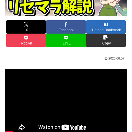
X
Facebook
Hatena Bookmark
Pocket
LINE
Copy
2026.06.07