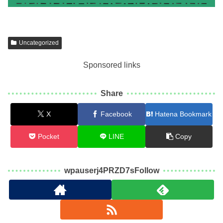
Uncategorized
Sponsored links
Share
X
Facebook
Hatena Bookmark
Pocket
LINE
Copy
wpauserj4PRZD7sFollow