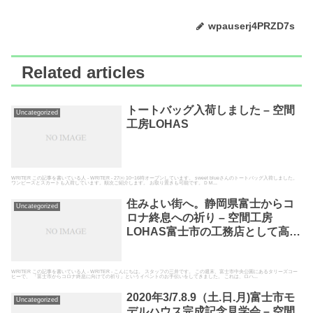
wpauserj4PRZD7s
Related articles
トートバッグ入荷しました – 空間
Uncategorized
工房LOHAS
WRITER この記事を書いている人 - WRITER - 27㈭ 10~16時オープンしています。 sweet blueさんのトートバッグ入荷しました。
ワンピースとスカートも入荷しています。順次ご紹介します。 お取り置きも可能です。ＤＭ...
住みよい街へ。静岡県富士からコ
Uncategorized
ロナ終息への祈り – 空間工房
LOHAS富士市の工務店として高断
熱高気密の自然素材の家を建てて
いる空間工房LOHAS
WRITER この記事を書いている人 - WRITER - こんにちは。 スタッフの三井です。 この週末、富士市中央公園にあるタリーズコー
ヒーで、 「富士市からコロナ終息に向けての祈り」というイベントのお手伝いをしてきました。 これは、ロハ...
2020年3/7.8.9（土.日.月)富士市モ
Uncategorized
デルハウス完成記念見学会 – 空間