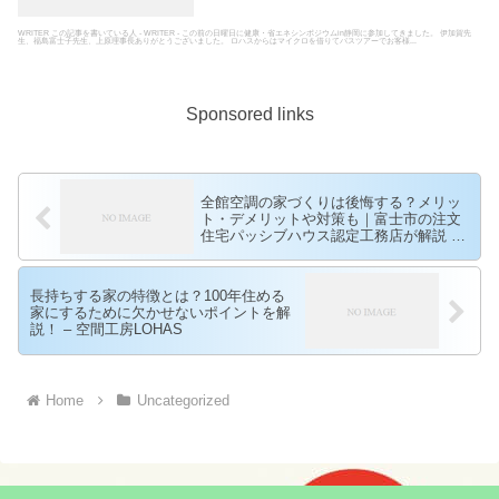
WRITER この記事を書いている人 - WRITER - この前の日曜日に健康・省エネシンポジウムin静岡に参加してきました。 伊加賀先
生、福島富士子先生、上原理事長ありがとうございました。 ロハスからはマイクロを借りてバスツアーでお客様...
Sponsored links
全館空調の家づくりは後悔する？メリッ
ト・デメリットや対策も｜富士市の注文
住宅パッシブハウス認定工務店が解説 –
空間工房LOHAS
長持ちする家の特徴とは？100年住める
家にするために欠かせないポイントを解
説！ – 空間工房LOHAS
Home
Uncategorized