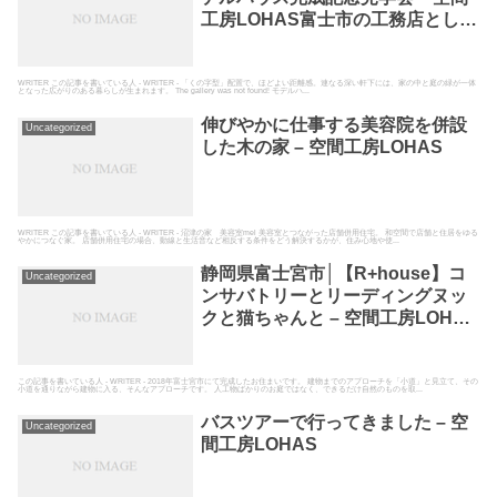
工房LOHAS富士市の工務店として
高断熱高気密の自然素材の家を建
てている空間工房LOHAS
WRITER この記事を書いている人 - WRITER - 「くの字型」配置で、ほどよい距離感。連なる深い軒下には、家の中と庭の緑が一体
となった広がりのある暮らしが生まれます。 The gallery was not found! モデルハ...
伸びやかに仕事する美容院を併設
Uncategorized
した木の家 – 空間工房LOHAS
WRITER この記事を書いている人 - WRITER - 沼津の家 美容室mel 美容室とつながった店舗併用住宅。 和空間で店舗と住居をゆる
やかにつなぐ家。 店舗併用住宅の場合、動線と生活音など相反する条件をどう解決するかが、住み心地や使...
静岡県富士宮市│【R+house】コ
Uncategorized
ンサバトリーとリーディングヌッ
クと猫ちゃんと – 空間工房LOHAS
富士市の工務店として高断熱高気
密の自然素材の家を建てている空
間工房LOHAS
この記事を書いている人 - WRITER - 2018年富士宮市にて完成したお住まいです。 建物までのアプローチを「小道」と見立て、その
小道を通りながら建物に入る、そんなアプローチです。 人工物ばかりのお庭ではなく、できるだけ自然のものを取...
バスツアーで行ってきました – 空
Uncategorized
間工房LOHAS