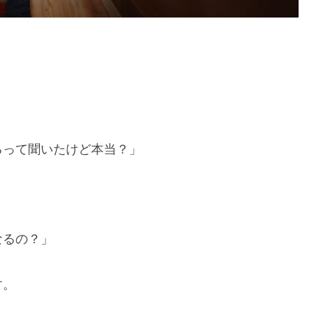
るって聞いたけど本当？」
なるの？」
す。