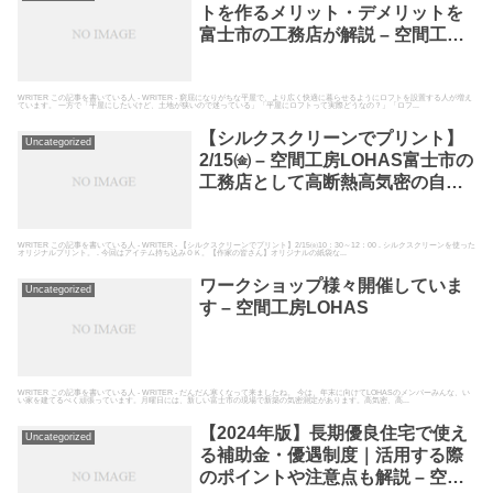
トを作るメリット・デメリットを
富士市の工務店が解説 – 空間工房
LOHAS
WRITER この記事を書いている人 - WRITER - 窮屈になりがちな平屋で、より広く快適に暮らせるようにロフトを設置する人が増え
ています。 一方で「平屋にしたいけど、土地が狭いので迷っている」「平屋にロフトって実際どうなの？」「ロフ...
【シルクスクリーンでプリント】
Uncategorized
2/15㈮ – 空間工房LOHAS富士市の
工務店として高断熱高気密の自然
素材の家を建てている空間工房
LOHAS
WRITER この記事を書いている人 - WRITER - 【シルクスクリーンでプリント】2/15㈮10：30～12：00 . シルクスクリーンを使った
オリジナルプリント。 . 今回はアイテム持ち込みＯＫ。【作家の皆さん】オリジナルの紙袋な...
ワークショップ様々開催していま
Uncategorized
す – 空間工房LOHAS
WRITER この記事を書いている人 - WRITER - だんだん寒くなって来ましたね。 今は、年末に向けてLOHASのメンバーみんな、い
い家を建てるべく頑張っています。月曜日には、新しい富士市の現場で新築の気密測定があります。高気密、高...
【2024年版】長期優良住宅で使え
Uncategorized
る補助金・優遇制度｜活用する際
のポイントや注意点も解説 – 空間