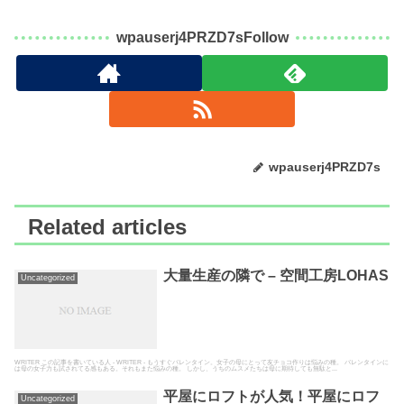
wpauserj4PRZD7sFollow
wpauserj4PRZD7s
Related articles
大量生産の隣で – 空間工房LOHAS
Uncategorized
WRITER この記事を書いている人 - WRITER - もうすぐバレンタイン。女子の母にとって友チョコ作りは悩みの種。 バレンタインに
は母の女子力も試されてる感もある。それもまた悩みの種。 しかし、うちのムスメたちは母に期待しても無駄と...
平屋にロフトが人気！平屋にロフ
Uncategorized