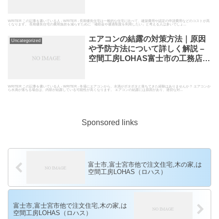
工房LOHAS
WRITER この記事を書いている人 - WRITER - 長期優良住宅は一般的な住宅に比べて、建築費用や認定の申請費用などのコストが高
くなります。 長期優良住宅の費用負担を減らすために「補助金や優遇制度を利用したい」と考える人は多いでしょ...
エアコンの結露の対策方法｜原因
Uncategorized
や予防方法について詳しく解説 –
空間工房LOHAS富士市の工務店と
して高断熱高気密の自然素材の家
を建てている空間工房LOHAS
WRITER この記事を書いている人 - WRITER - 冬場にエアコンから、水滴がポタポタと落ちてきた経験はありませんか？ エアコンか
ら水滴が落ちる場合は、内部が結露している可能性が高くなります。 エアコンの結露には原因があり、適切な対...
Sponsored links
富士市,富士宮市他で注文住宅,木の家,は
空間工房LOHAS（ロハス）
富士市,富士宮市他で注文住宅,木の家,は
空間工房LOHAS（ロハス）