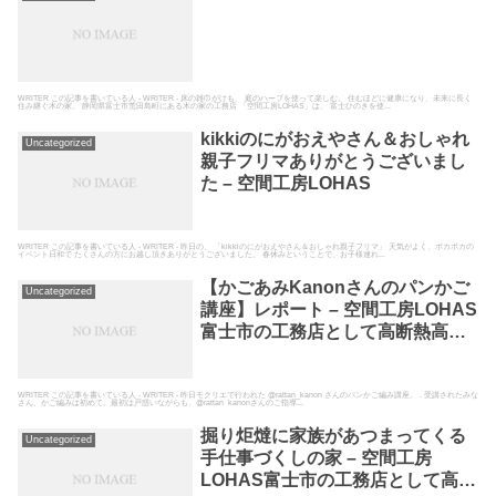
WRITER この記事を書いている人 - WRITER - 床の雑巾がけも、 庭のハーブを使って楽しむ。 住むほどに健康になり、未来に長く
住み継ぐ木の家。 静岡県富士市荒田島町にある木の家の工務店 「空間工房LOHAS」は、 富士ひのきを使...
kikkiのにがおえやさん＆おしゃれ
Uncategorized
親子フリマありがとうございまし
た – 空間工房LOHAS
WRITER この記事を書いている人 - WRITER - 昨日の、 「kikkiのにがおえやさん＆おしゃれ親子フリマ」 天気がよく、ポカポカの
イベント日和で たくさんの方にお越し頂きありがとうございました。 春休みということで、お子様連れ...
【かごあみKanonさんのパンかご
Uncategorized
講座】レポート – 空間工房LOHAS
富士市の工務店として高断熱高気
密の自然素材の家を建てている空
間工房LOHAS
WRITER この記事を書いている人 - WRITER - 昨日モクリエで行われた @rattan_kanon さんのパンかご編み講座。 . 受講されたみな
さん、かご編みは初めて。最初は戸惑いながらも、@rattan_kanonさんのご指導...
掘り炬燵に家族があつまってくる
Uncategorized
手仕事づくしの家 – 空間工房
LOHAS富士市の工務店として高断