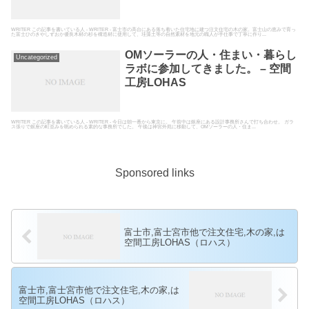
熱高気密の自然素材の家を建てて
いる空間工房LOHAS
WRITER この記事を書いている人 - WRITER - 富士市の高台にある落ち着いた住宅地に建つ注文住宅の木の家。富士山の恵みで育っ
た富士ひのきやしずおか優良木材の杉を構造材に使用して、珪藻土等の自然素材を地元の職人が手仕事で丁寧に作り...
OMソーラーの人・住まい・暮らし
Uncategorized
ラボに参加してきました。 – 空間
工房LOHAS
WRITER この記事を書いている人 - WRITER - 今日は朝一番から東京に。 午前中は銀座にある設計事務所さんで打ち合わせ。 ガラ
ス張りで銀座の町並みを眺められる素的な事務所でした。 午後は神宮外苑に移動して、OMソーラーの人・住ま...
Sponsored links
富士市,富士宮市他で注文住宅,木の家,は
空間工房LOHAS（ロハス）
富士市,富士宮市他で注文住宅,木の家,は
空間工房LOHAS（ロハス）