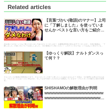
Related articles
【言葉づかい(敬語)のマナー】上司
ニュース
に「了解しました」を使っていま
せんか ベストな言い方をご紹介し
ます
品を身につける✨ いつもご覧くださいましてありがとうございます！ 令嬢養成学校の村山.紀子でございます。 今回の動画は、「了
解しました」の使い方についてお話ししました。 ぜひ最後までご覧ください！ このチャンネルでは、いつも品よく幸せでいる...
【ゆっくり解説】ナルトダンスっ
ニュース
て何？？
ナルトダンスの動画が突然流れてきて、ナルトダンスって何？と思ったことはありませんか？ 今回は、その疑問にお答えするため
に、ナルトダンスとはいったい何なのか、そしてなぜ今流行ったのかなどを解説していきます！ ナルトダンスの魅力と流行の背景
近...
SHISHAMOの解散理由が判明
ニュース
wwwwwwwwwwwwwwwwwwww
wwwwwwwwwwwwwwwwwww【
2chまとめ】【2chスレ】【5chス
レ】