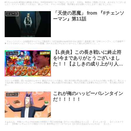
#５ちゃんねる #芸能人 #有益 今回は、SHISHAMOについて紹介しています。 今回も、動画をご視聴いただき、ありがとうございま
した！ コメントを残してくれると、嬉しいです。 チャンネル登録、高評価もぜひお願いいたします！ 他にもこんな...
「天使の悪魔」 from 『#チェンソ
ニュース
ーマン』第11話
「チェンソーマン」は各配信サービスにて配信中！ 1/27(金)Blu-ray&DVD Vol.1発売！ 漫画第二部「少年ジャンプ＋」にて連載中！
▶イントロダクション 『チェンソーの悪魔』ポチタと共にデビルハンターとして暮らす少年デンジ。 ...
【L炎炎】この長き戦いに終止符
ニュース
を!今までありがとうございまし
た！！【よしきの成り上がり人生
録第665話】[パチスロ][スロット]#
いそまる#よしき
スロットの挑戦：想いを込めたレポート 最近のスロットの旅は、特に有力感と呼ばれる新しいシステムとの戦いを通じて、私にとっ
て忘れ難い経験となりました。この奇妙な体験は、単なる遊びの域を越え、私の人生観にも影響を与えたのです。 有力感との向き
合...
これが俺のハッピーバレンタイン
ニュース
だ！！！！！
さぁみんな、学園ハンサム chocolate の時間だ！早乙女拓也編 【チャンネル登録よろっぷ】 【ツイッター】 【インスタグラ
ム】 【学園ハンサムシリーズ再生リスト】 新作等はツイッターから⇒ 【キヨの人生あまちゃんネル】 【ニコ...