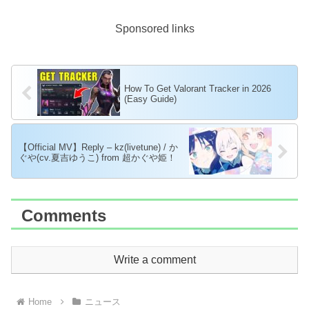
Sponsored links
How To Get Valorant Tracker in 2026
(Easy Guide)
【Official MV】Reply – kz(livetune) / か
ぐや(cv.夏吉ゆうこ) from 超かぐや姫！
Comments
Write a comment
Home
ニュース