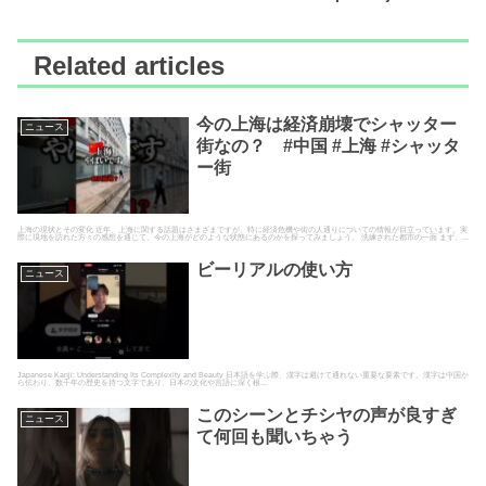
Related articles
今の上海は経済崩壊でシャッター
ニュース
街なの？ #中国 #上海 #シャッタ
ー街
上海の現状とその変化 近年、上海に関する話題はさまざまですが、特に経済危機や街の人通りについての情報が目立っています。実
際に現地を訪れた方々の感想を通じて、今の上海がどのような状態にあるのかを探ってみましょう。 洗練された都市の一面 まず、...
ビーリアルの使い方
ニュース
Japanese Kanji: Understanding Its Complexity and Beauty 日本語を学ぶ際、漢字は避けて通れない重要な要素です。漢字は中国か
ら伝わり、数千年の歴史を持つ文字であり、日本の文化や言語に深く根...
このシーンとチシヤの声が良すぎ
ニュース
て何回も聞いちゃう