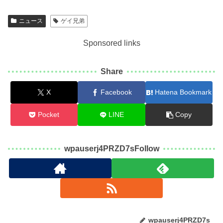
ニュース
ゲイ兄弟
Sponsored links
Share
X
Facebook
Hatena Bookmark
Pocket
LINE
Copy
wpauserj4PRZD7sFollow
wpauserj4PRZD7s