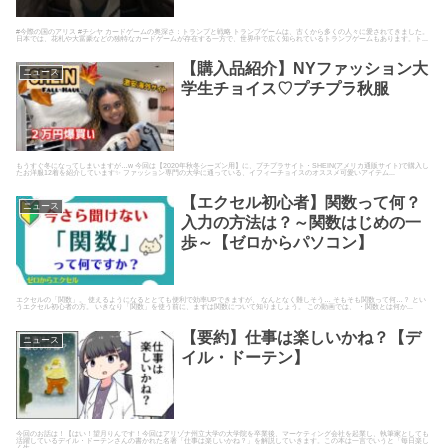
#今際の国のアリス #チシヤ カードゲームの奥深さ：トランプと戦略 トランプゲームは、古くから多くの人々に愛されてきました。
日本では、花札や大富豪などの独特なカードゲームが存在する一方で、世界中で広く知られているトランプゲームもあります。ト...
【購入品紹介】NYファッション大
ニュース
学生チョイス♡プチプラ秋服
もうすぐ冬になってしまいますが…w 今回は【2020年秋冬シーズン用】に、プチプラサイト・SHEIN(アメリカ通販サイト)で購入し
たお洋服12着を紹介しています✨ ファッション専門の大学に通っている、イフィーチョイスのオススメ可愛いアイテム...
【エクセル初心者】関数って何？
ニュース
入力の方法は？～関数はじめの一
歩～【ゼロからパソコン】
エクセルの「関数」。 使えるようになるととても便利で効率UPできますが、 なんとなく難しそう… そもそも関数って何…？ とい
うエクセル初心者の方。 いきなり「関数」を使う前に、まずは関数について知りましょう。 この動画では、 ・関数とは何か...
【要約】仕事は楽しいかね？【デ
ニュース
イル・ドーテン】
今回のお話は！【はい！望月りんです！今回はアリゾナ州立大学の大学院を卒業後、マーケティング会社を起業し、執筆家としても
活躍しているデイル・ドーテンさんの書かれた名著「仕事は楽しいかね？」を解説していきます。この本は一言でいうと「毎日楽し
く生...